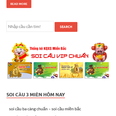
READ MORE
SEARCH
SOI CẦU 3 MIỀN HÔM NAY
soi cầu ba càng chuẩn – soi cầu miền bắc