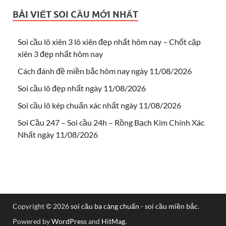
BÀI VIẾT SOI CẦU MỚI NHẤT
Soi cầu lô xiên 3 lô xiên đẹp nhất hôm nay – Chốt cặp
xiên 3 đẹp nhất hôm nay
Cách đánh đề miền bắc hôm nay ngày 11/08/2026
Soi cầu lô đẹp nhất ngày 11/08/2026
Soi cầu lô kép chuẩn xác nhất ngày 11/08/2026
Soi Cầu 247 – Soi cầu 24h – Rồng Bạch Kim Chính Xác
Nhất ngày 11/08/2026
Copyright © 2026
soi cầu ba càng chuẩn - soi cầu miền bắc
.
Powered by
WordPress
and
HitMag
.