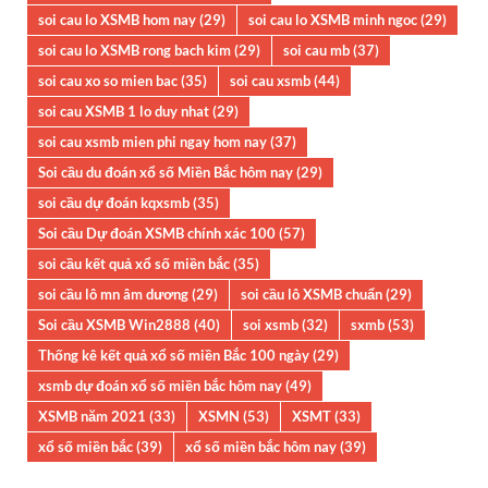
soi cau lo XSMB hom nay
(29)
soi cau lo XSMB minh ngoc
(29)
soi cau lo XSMB rong bach kim
(29)
soi cau mb
(37)
soi cau xo so mien bac
(35)
soi cau xsmb
(44)
soi cau XSMB 1 lo duy nhat
(29)
soi cau xsmb mien phi ngay hom nay
(37)
Soi cầu du đoán xổ số Miền Bắc hôm nay
(29)
soi cầu dự đoán kqxsmb
(35)
Soi cầu Dự đoán XSMB chính xác 100
(57)
soi cầu kết quả xổ số miền bắc
(35)
soi cầu lô mn âm dương
(29)
soi cầu lô XSMB chuẩn
(29)
Soi cầu XSMB Win2888
(40)
soi xsmb
(32)
sxmb
(53)
Thống kê kết quả xổ số miền Bắc 100 ngày
(29)
xsmb dự đoán xổ số miền bắc hôm nay
(49)
XSMB năm 2021
(33)
XSMN
(53)
XSMT
(33)
xổ số miền bắc
(39)
xổ số miền bắc hôm nay
(39)