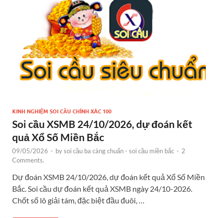
KINH NGHIỆM SOI CẦU CHÍNH XÁC 100
Soi cầu XSMB 24/10/2026, dự đoán kết
quả Xổ Số Miền Bắc
09/05/2026
-
by
soi cầu ba càng chuẩn - soi cầu miền bắc
-
2
Comments.
Dự đoán XSMB 24/10/2026, dự đoán kết quả Xổ Số Miền
Bắc. Soi cầu dự đoán kết quả XSMB ngày 24/10-2026.
Chốt số lô giải tám, đặc biệt đầu đuôi, …