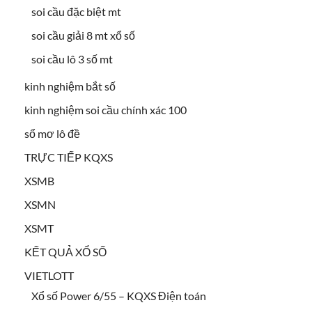
soi cầu đặc biệt mt
soi cầu giải 8 mt xổ số
soi cầu lô 3 số mt
kinh nghiệm bắt số
kinh nghiệm soi cầu chính xác 100
sổ mơ lô đề
TRỰC TIẾP KQXS
XSMB
XSMN
XSMT
KẾT QUẢ XỔ SỐ
VIETLOTT
Xổ số Power 6/55 – KQXS Điện toán