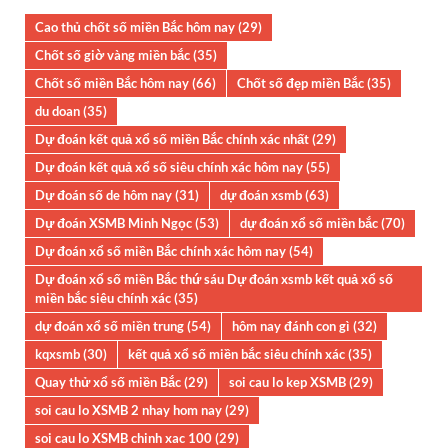
Cao thủ chốt số miền Bắc hôm nay
(29)
Chốt số giờ vàng miền bắc
(35)
Chốt số miền Bắc hôm nay
(66)
Chốt số đẹp miền Bắc
(35)
du doan
(35)
Dự đoán kết quả xổ số miền Bắc chính xác nhất
(29)
Dự đoán kết quả xổ số siêu chính xác hôm nay
(55)
Dự đoán số de hôm nay
(31)
dự đoán xsmb
(63)
Dự đoán XSMB Minh Ngọc
(53)
dự đoán xổ số miền bắc
(70)
Dự đoán xổ số miền Bắc chính xác hôm nay
(54)
Dự đoán xổ số miền Bắc thứ sáu Dự đoán xsmb kết quả xổ số
miền bắc siêu chính xác
(35)
dự đoán xổ số miền trung
(54)
hôm nay đánh con gì
(32)
kqxsmb
(30)
kết quả xổ số miền bắc siêu chính xác
(35)
Quay thử xổ số miền Bắc
(29)
soi cau lo kep XSMB
(29)
soi cau lo XSMB 2 nhay hom nay
(29)
soi cau lo XSMB chinh xac 100
(29)