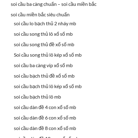
soi cầu ba càng chuẩn – soi cầu miền bắc
soi cầu miền bắc siêu chuẩn
soi cầu lo bạch thủ 2 nháy mb
soi cầu song thủ lô xổ số mb
soi cầu song thủ đề xổ số mb
Soi cầu song thủ lô kép xổ số mb
soi cầu ba càng víp xổ số mb
soi cầu bạch thủ đề xổ số mb
soi cầu bạch thủ lô kép xổ số mb
soi cầu bạch thủ lô mb
soi cầu dàn đề 4 con xổ số mb
soi cầu dàn đề 6 con xổ số mb
soi cầu dàn đề 8 con xổ số mb