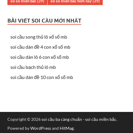
xổ số miền bắc
(39)
xổ số miền bắc hôm nay
(39)
BÀI VIẾT SOI CẦU MỚI NHẤT
soi cầu song thủ lô xổ số mb
soi cầu dàn đề 4 con xổ số mb
soi cầu dàn lô 6 con xổ số mb
soi cầu bạch thủ lô mb
soi cầu dàn đề 10 con xổ số mb
Copyright © 2026
soi cầu ba càng chuẩn - soi cầu miền bắc
.
Powered by
WordPress
and
HitMag
.