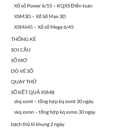
Xổ số Power 6/55 – KQXS Điện toán
XSM3D – Xổ Số Max 3D
XSM645 – Xổ số Mega 6/45
THỐNG KÊ
SOI CẦU
SỔ MƠ
DÒ VÉ SỐ
QUAY THỬ
SỐ KẾT QUẢ XSMB
skq xsmt – tổng hợp kq xsmt 30 ngày
skq xsmn – tổng hợp kq xsmn 30 ngày
bạch thủ lô khung 2 ngày