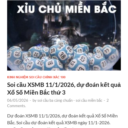
KINH NGHIỆM SOI CẦU CHÍNH XÁC 100
Soi cầu XSMB 11/1/2026, dự đoán kết quả
Xổ Số Miền Bắc thứ 3
06/05/2026
-
by
soi cầu ba càng chuẩn - soi cầu miền bắc
-
2
Comments.
Dự đoán XSMB 11/1/2026, dự đoán kết quả Xổ Số Miền
Bắc. Soi cầu dự đoán kết quả XSMB ngày 11/1-2026.