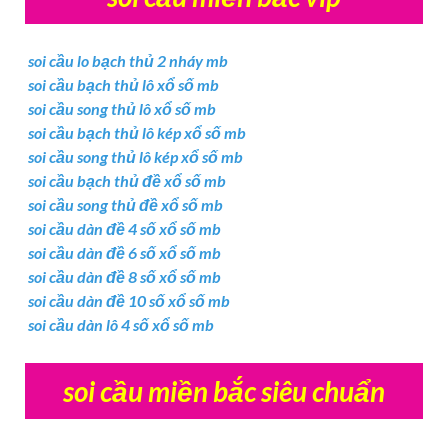
soi cầu lo bạch thủ 2 nháy mb
soi cầu bạch thủ lô xổ số mb
soi cầu song thủ lô xổ số mb
soi cầu bạch thủ lô kép xổ số mb
soi cầu song thủ lô kép xổ số mb
soi cầu bạch thủ đề xổ số mb
soi cầu song thủ đề xổ số mb
soi cầu dàn đề 4 số xổ số mb
soi cầu dàn đề 6 số xổ số mb
soi cầu dàn đề 8 số xổ số mb
soi cầu dàn đề 10 số xổ số mb
soi cầu dàn lô 4 số xổ số mb
soi cầu miền bắc siêu chuẩn