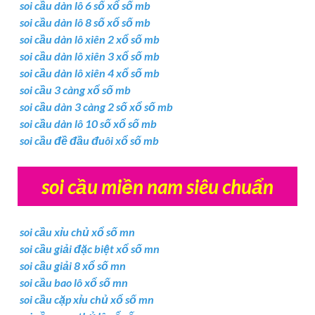
soi cầu dàn lô 6 số xổ số mb
soi cầu dàn lô 8 số xổ số mb
soi cầu dàn lô xiên 2 xổ số mb
soi cầu dàn lô xiên 3 xổ số mb
soi cầu dàn lô xiên 4 xổ số mb
soi cầu 3 càng xổ số mb
soi cầu dàn 3 càng 2 số xổ số mb
soi cầu dàn lô 10 số xổ số mb
soi cầu đề đầu đuôi xổ số mb
soi cầu miền nam siêu chuẩn
soi cầu xỉu chủ xổ số mn
soi cầu giải đặc biệt xổ số mn
soi cầu giải 8 xổ số mn
soi cầu bao lô xổ số mn
soi cầu cặp xỉu chủ xổ số mn