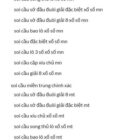
soi cầu sớ đầu đuôi giải đặc biệt xổ số mn
soi cầu sớ đầu đuôi giải 8 xổ số mn
soi cầu bao lô xổ số mn
soi cầu đặc biệt xổ số mn
soi cầu lô 3 số xổ số mn
soi cầu cặp xíu chủ mn
soi cầu giải 8 xổ số mn
soi cầu miền trung chính xác
soi cầu sớ đầu đuôi giải 8 mt
soi cầu sớ đầu đuôi giải đặc biệt mt
soi cầu xíu chủ xổ số mt
soi cầu song thủ lô xổ số mt
soi cầu bao lô xổ số mt