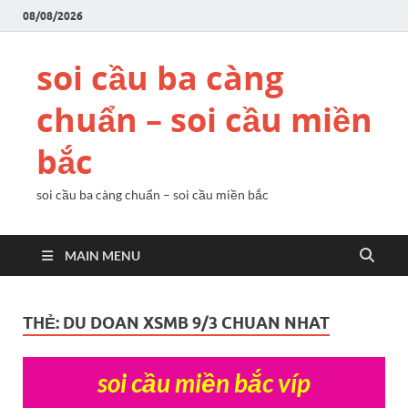
08/08/2026
soi cầu ba càng
chuẩn – soi cầu miền
bắc
soi cầu ba càng chuẩn – soi cầu miền bắc
MAIN MENU
THẺ:
DU DOAN XSMB 9/3 CHUAN NHAT
soi cầu miền bắc víp