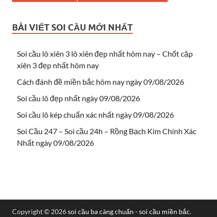
BÀI VIẾT SOI CẦU MỚI NHẤT
Soi cầu lô xiên 3 lô xiên đẹp nhất hôm nay – Chốt cặp
xiên 3 đẹp nhất hôm nay
Cách đánh đề miền bắc hôm nay ngày 09/08/2026
Soi cầu lô đẹp nhất ngày 09/08/2026
Soi cầu lô kép chuẩn xác nhất ngày 09/08/2026
Soi Cầu 247 – Soi cầu 24h – Rồng Bạch Kim Chính Xác
Nhất ngày 09/08/2026
Copyright © 2026
soi cầu ba càng chuẩn - soi cầu miền bắc
.