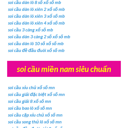
soi cầu dàn lô 8 số xổ số mb
soi cầu dàn lô xiên 2 xổ số mb
soi cầu dàn lô xiên 3 xổ số mb
soi cầu dàn lô xiên 4 xổ số mb
soi cầu 3 càng xổ số mb
soi cầu dàn 3 càng 2 số xổ số mb
soi cầu dàn lô 10 số xổ số mb
soi cầu đề đầu đuôi xổ số mb
soi cầu miền nam siêu chuẩn
soi cầu xỉu chủ xổ số mn
soi cầu giải đặc biệt xổ số mn
soi cầu giải 8 xổ số mn
soi cầu bao lô xổ số mn
soi cầu cặp xỉu chủ xổ số mn
soi cầu song thủ lô xổ số mn