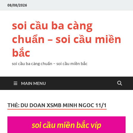
08/08/2026
soi cầu ba càng
chuẩn – soi cầu miền
bắc
soi cầu ba càng chuẩn – soi cầu miền bắc
MAIN MENU
THẺ:
DU DOAN XSMB MINH NGOC 11/1
soi cầu miền bắc víp