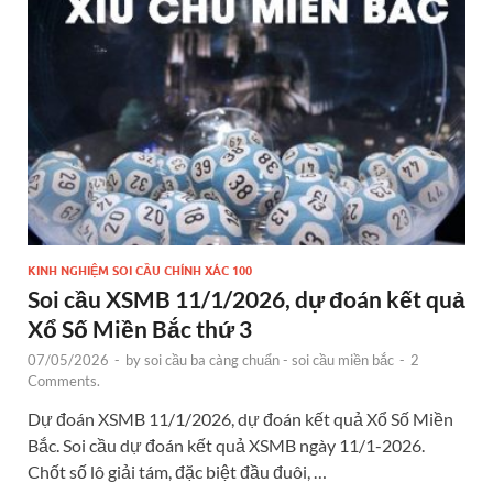
KINH NGHIỆM SOI CẦU CHÍNH XÁC 100
Soi cầu XSMB 11/1/2026, dự đoán kết quả
Xổ Số Miền Bắc thứ 3
07/05/2026
-
by
soi cầu ba càng chuẩn - soi cầu miền bắc
-
2
Comments.
Dự đoán XSMB 11/1/2026, dự đoán kết quả Xổ Số Miền
Bắc. Soi cầu dự đoán kết quả XSMB ngày 11/1-2026.
Chốt số lô giải tám, đặc biệt đầu đuôi, …