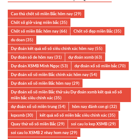
Cao thủ chốt số miền Bắc hôm nay
(29)
Chốt số giờ vàng miền bắc
(35)
Chốt số miền Bắc hôm nay
(66)
Chốt số đẹp miền Bắc
(35)
du doan
(35)
Dự đoán kết quả xổ số siêu chính xác hôm nay
(55)
Dự đoán số de hôm nay
(31)
dự đoán xsmb
(63)
Dự đoán XSMB Minh Ngọc
(53)
dự đoán xổ số miền bắc
(70)
Dự đoán xổ số miền Bắc chính xác hôm nay
(54)
Dự đoán xổ số miền Bắc hôm nay
(29)
Dự đoán xổ số miền Bắc thứ sáu Dự đoán xsmb kết quả xổ số
miền bắc siêu chính xác
(35)
dự đoán xổ số miền trung
(54)
hôm nay đánh con gì
(32)
kqxsmb
(30)
kết quả xổ số miền bắc siêu chính xác
(35)
Quay thử xổ số miền Bắc
(29)
soi cau lo kep XSMB
(29)
soi cau lo XSMB 2 nhay hom nay
(29)