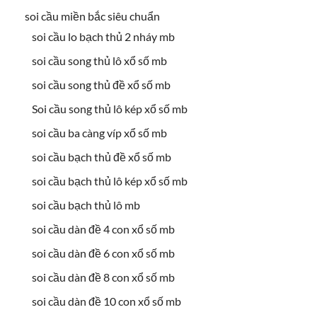
soi cầu miền bắc siêu chuẩn
soi cầu lo bạch thủ 2 nháy mb
soi cầu song thủ lô xổ số mb
soi cầu song thủ đề xổ số mb
Soi cầu song thủ lô kép xổ số mb
soi cầu ba càng víp xổ số mb
soi cầu bạch thủ đề xổ số mb
soi cầu bạch thủ lô kép xổ số mb
soi cầu bạch thủ lô mb
soi cầu dàn đề 4 con xổ số mb
soi cầu dàn đề 6 con xổ số mb
soi cầu dàn đề 8 con xổ số mb
soi cầu dàn đề 10 con xổ số mb