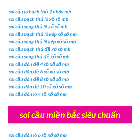
soi cầu lo bạch thủ 2 nháy mb
soi cầu bạch thủ lô xổ số mb
soi cầu song thủ lô xổ số mb
soi cầu bạch thủ lô kép xổ số mb
soi cầu song thủ lô kép xổ số mb
soi cầu bạch thủ đề xổ số mb
soi cầu song thủ đề xổ số mb
soi cầu dàn đề 4 số xổ số mb
soi cầu dàn đề 6 số xổ số mb
soi cầu dàn đề 8 số xổ số mb
soi cầu dàn đề 10 số xổ số mb
soi cầu dàn lô 4 số xổ số mb
soi cầu miền bắc siêu chuẩn
soi cầu dàn lô 6 số xổ số mb