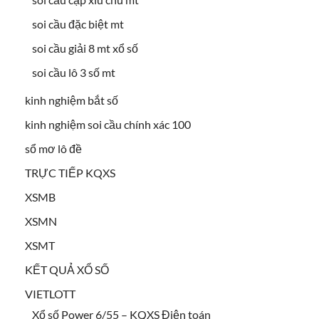
soi cầu đặc biệt mt
soi cầu giải 8 mt xổ số
soi cầu lô 3 số mt
kinh nghiệm bắt số
kinh nghiệm soi cầu chính xác 100
sổ mơ lô đề
TRỰC TIẾP KQXS
XSMB
XSMN
XSMT
KẾT QUẢ XỔ SỐ
VIETLOTT
Xổ số Power 6/55 – KQXS Điện toán