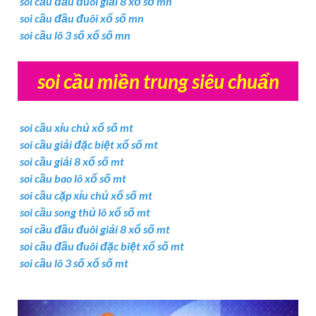
soi cầu đầu đuôi giải 8 xổ số mn
soi cầu đầu đuôi xổ số mn
soi cầu lô 3 số xổ số mn
soi cầu miền trung siêu chuẩn
soi cầu xỉu chủ xổ số mt
soi cầu giải đặc biệt xổ số mt
soi cầu giải 8 xổ số mt
soi cầu bao lô xổ số mt
soi cầu cặp xỉu chủ xổ số mt
soi cầu song thủ lô xổ số mt
soi cầu đầu đuôi giải 8 xổ số mt
soi cầu đầu đuôi đặc biệt xổ số mt
soi cầu lô 3 số xổ số mt