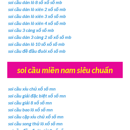
soi cầu dàn lô 8 số xổ số mb
soi cầu dàn lô xiên 2 xổ số mb
soi cầu dàn lô xiên 3 xổ số mb
soi cầu dàn lô xiên 4 xổ số mb
soi cầu 3 càng xổ số mb
soi cầu dàn 3 càng 2 số xổ số mb
soi cầu dàn lô 10 số xổ số mb
soi cầu đề đầu đuôi xổ số mb
soi cầu miền nam siêu chuẩn
soi cầu xỉu chủ xổ số mn
soi cầu giải đặc biệt xổ số mn
soi cầu giải 8 xổ số mn
soi cầu bao lô xổ số mn
soi cầu cặp xỉu chủ xổ số mn
soi cầu song thủ lô xổ số mn