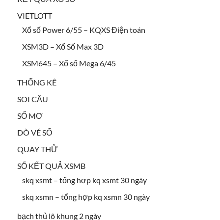
VIETLOTT
Xổ số Power 6/55 – KQXS Điện toán
XSM3D – Xổ Số Max 3D
XSM645 – Xổ số Mega 6/45
THỐNG KÊ
SOI CẦU
SỔ MƠ
DÒ VÉ SỐ
QUAY THỬ
SỐ KẾT QUẢ XSMB
skq xsmt – tổng hợp kq xsmt 30 ngày
skq xsmn – tổng hợp kq xsmn 30 ngày
bạch thủ lô khung 2 ngày