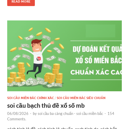
READ MORE
SOI CẦU MIỀN BẮC CHÍNH XÁC
/
SOI CẦU MIỀN BẮC SIÊU CHUẨN
soi cầu bạch thủ đề xổ số mb
06/08/2026
-
by
soi cầu ba càng chuẩn - soi cầu miền bắc
-
154
Comments.
cách tính lô đề, cách tính lô chuẩn, cach tinh de, cách bắt