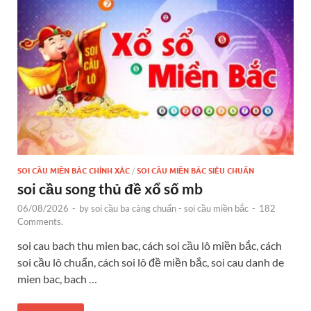
SOI CẦU MIỀN BẮC CHÍNH XÁC
/
SOI CẦU MIỀN BẮC SIÊU CHUẨN
soi cầu song thủ đề xổ số mb
06/08/2026
-
by
soi cầu ba càng chuẩn - soi cầu miền bắc
-
182
Comments.
soi cau bach thu mien bac, cách soi cầu lô miền bắc, cách
soi cầu lô chuẩn, cách soi lô đề miền bắc, soi cau danh de
mien bac, bach …