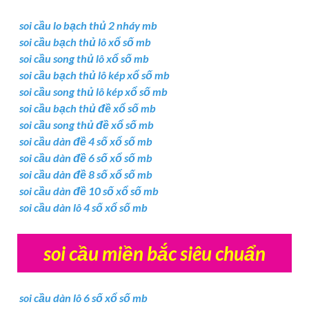
soi cầu lo bạch thủ 2 nháy mb
soi cầu bạch thủ lô xổ số mb
soi cầu song thủ lô xổ số mb
soi cầu bạch thủ lô kép xổ số mb
soi cầu song thủ lô kép xổ số mb
soi cầu bạch thủ đề xổ số mb
soi cầu song thủ đề xổ số mb
soi cầu dàn đề 4 số xổ số mb
soi cầu dàn đề 6 số xổ số mb
soi cầu dàn đề 8 số xổ số mb
soi cầu dàn đề 10 số xổ số mb
soi cầu dàn lô 4 số xổ số mb
soi cầu miền bắc siêu chuẩn
soi cầu dàn lô 6 số xổ số mb