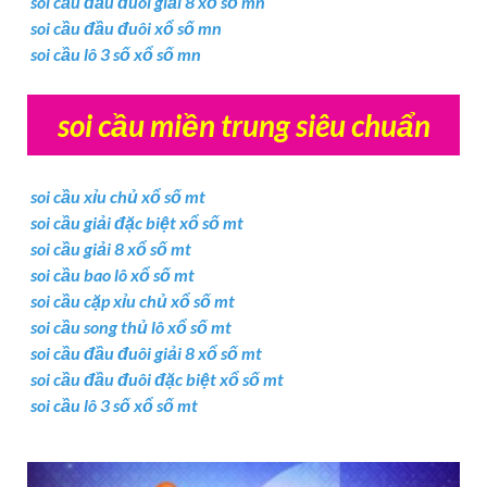
soi cầu đầu đuôi giải 8 xổ số mn
soi cầu đầu đuôi xổ số mn
soi cầu lô 3 số xổ số mn
soi cầu miền trung siêu chuẩn
soi cầu xỉu chủ xổ số mt
soi cầu giải đặc biệt xổ số mt
soi cầu giải 8 xổ số mt
soi cầu bao lô xổ số mt
soi cầu cặp xỉu chủ xổ số mt
soi cầu song thủ lô xổ số mt
soi cầu đầu đuôi giải 8 xổ số mt
soi cầu đầu đuôi đặc biệt xổ số mt
soi cầu lô 3 số xổ số mt