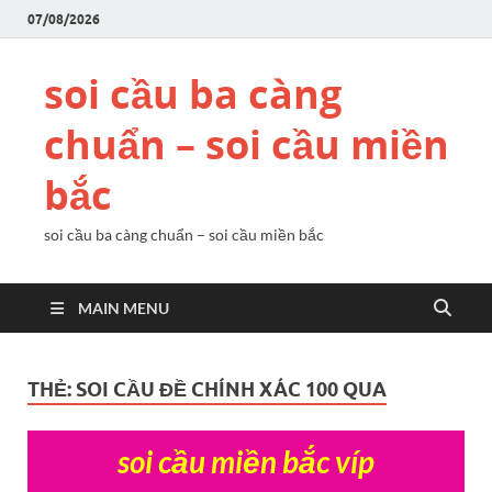
07/08/2026
soi cầu ba càng
chuẩn – soi cầu miền
bắc
soi cầu ba càng chuẩn – soi cầu miền bắc
MAIN MENU
THẺ:
SOI CẦU ĐỀ CHÍNH XÁC 100 QUA
soi cầu miền bắc víp