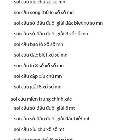
soi cầu xíu chủ xổ số mn
soi cầu song thủ lô xổ số mn
soi cầu sớ đầu đuôi giải đặc biệt xổ số mn
soi cầu sớ đầu đuôi giải 8 xổ số mn
soi cầu bao lô xổ số mn
soi cầu đặc biệt xổ số mn
soi cầu lô 3 số xổ số mn
soi cầu cặp xíu chủ mn
soi cầu giải 8 xổ số mn
soi cầu miền trung chính xác
soi cầu sớ đầu đuôi giải 8 mt
soi cầu sớ đầu đuôi giải đặc biệt mt
soi cầu xíu chủ xổ số mt
soi cầu song thủ lô xổ số mt