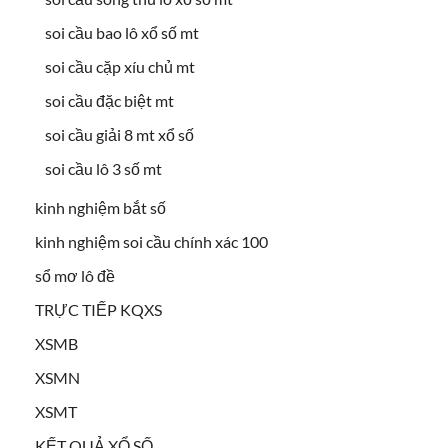
soi cầu bao lô xổ số mt
soi cầu cặp xíu chủ mt
soi cầu đặc biệt mt
soi cầu giải 8 mt xổ số
soi cầu lô 3 số mt
kinh nghiệm bắt số
kinh nghiệm soi cầu chính xác 100
sổ mơ lô đề
TRỰC TIẾP KQXS
XSMB
XSMN
XSMT
KẾT QUẢ XỔ SỐ