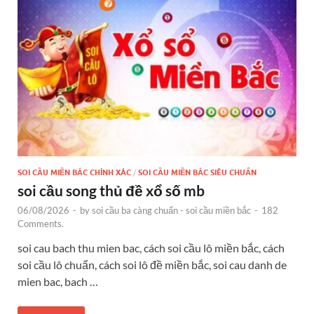
SOI CẦU MIỀN BẮC CHÍNH XÁC
/
SOI CẦU MIỀN BẮC SIÊU CHUẨN
soi cầu song thủ đề xổ số mb
06/08/2026
-
by
soi cầu ba càng chuẩn - soi cầu miền bắc
-
182
Comments.
soi cau bach thu mien bac, cách soi cầu lô miền bắc, cách
soi cầu lô chuẩn, cách soi lô đề miền bắc, soi cau danh de
mien bac, bach …