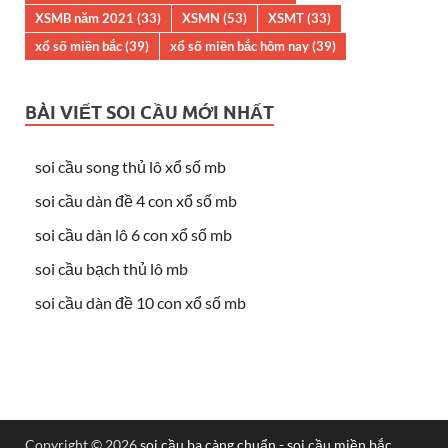
XSMB năm 2021
(33)
XSMN
(53)
XSMT
(33)
xổ số miền bắc
(39)
xổ số miền bắc hôm nay
(39)
BÀI VIẾT SOI CẦU MỚI NHẤT
soi cầu song thủ lô xổ số mb
soi cầu dàn đề 4 con xổ số mb
soi cầu dàn lô 6 con xổ số mb
soi cầu bạch thủ lô mb
soi cầu dàn đề 10 con xổ số mb
Copyright © 2026
soi cầu ba càng chuẩn - soi cầu miền bắc
.