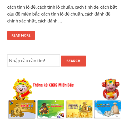
cách tính lô đề, cách tính lô chuẩn, cach tinh de, cách bắt
cầu đề miền bắc, cách tính lô đề chuẩn, cách đánh đề
chính xác nhất, cách đánh …
READ MORE
SEARCH