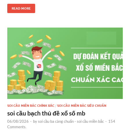
READ MORE
SOI CẦU MIỀN BẮC CHÍNH XÁC
/
SOI CẦU MIỀN BẮC SIÊU CHUẨN
soi cầu bạch thủ đề xổ số mb
06/08/2026
-
by
soi cầu ba càng chuẩn - soi cầu miền bắc
-
154
Comments.