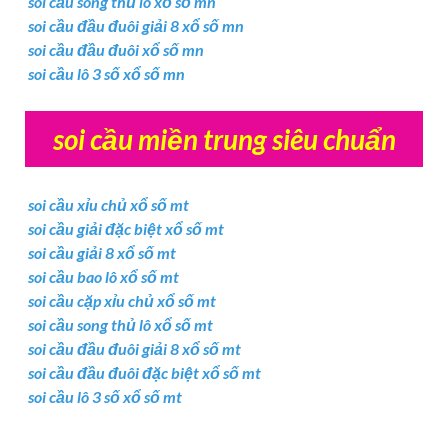
soi cầu song thủ lô xổ số mn
soi cầu đầu đuôi giải 8 xổ số mn
soi cầu đầu đuôi xổ số mn
soi cầu lô 3 số xổ số mn
soi cầu miền trung siêu chuẩn
soi cầu xỉu chủ xổ số mt
soi cầu giải đặc biệt xổ số mt
soi cầu giải 8 xổ số mt
soi cầu bao lô xổ số mt
soi cầu cặp xỉu chủ xổ số mt
soi cầu song thủ lô xổ số mt
soi cầu đầu đuôi giải 8 xổ số mt
soi cầu đầu đuôi đặc biệt xổ số mt
soi cầu lô 3 số xổ số mt