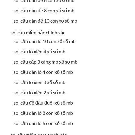
soi cầu dàn đề 6 con xổ số mb
soi cầu dàn đề 8 con xổ số mb
soi cầu dàn đề 10 con xổ số mb
soi cầu miền bắc chính xác
soi cầu dàn lô 10 con xổ số mb
soi cầu lô xiên 4 xổ số mb
soi cầu cặp 3 càng mb xổ số mb
soi cầu dàn lô 4 con xổ số mb
soi cầu lô xiên 3 xổ số mb
soi cầu lô xiên 2 xổ số mb
soi cầu đề đầu đuôi xổ số mb
soi cầu dàn lô 8 con xổ số mb
soi cầu dàn lô 6 con xổ số mb
soi cầu miền nam chính xác