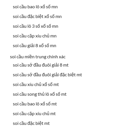
soi cầu bao lô xổ số mn
soi cầu đặc biệt xổ số mn
soi cầu lô 3 số xổ số mn
soi cầu cặp xíu chủ mn
soi cầu giải 8 xổ số mn
soi cầu miền trung chính xác
soi cầu sớ đầu đuôi giải 8 mt
soi cầu sớ đầu đuôi giải đặc biệt mt
soi cầu xíu chủ xổ số mt
soi cầu song thủ lô xổ số mt
soi cầu bao lô xổ số mt
soi cầu cặp xíu chủ mt
soi cầu đặc biệt mt