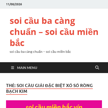
11/08/2026
soi cầu ba càng
chuẩn – soi cầu miền
bắc
soi cầu ba càng chuẩn – soi cầu miền bắc
MAIN MENU
THẺ:
SOI CẦU GIẢI ĐẶC BIỆT XỔ SỐ RỒNG
BẠCH KIM
soi cầu miền bắc víp