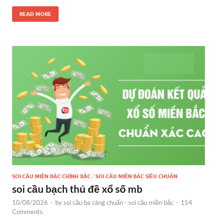
READ MORE
SOI CẦU MIỀN BẮC CHÍNH XÁC
/
SOI CẦU MIỀN BẮC SIÊU CHUẨN
soi cầu bạch thủ đề xổ số mb
10/08/2026
-
by
soi cầu ba càng chuẩn - soi cầu miền bắc
-
154
Comments.