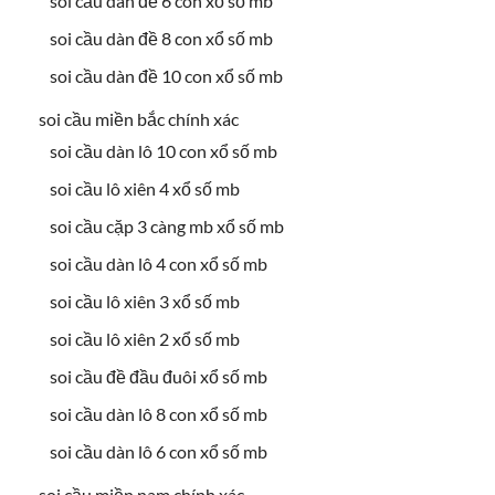
soi cầu dàn đề 6 con xổ số mb
soi cầu dàn đề 8 con xổ số mb
soi cầu dàn đề 10 con xổ số mb
soi cầu miền bắc chính xác
soi cầu dàn lô 10 con xổ số mb
soi cầu lô xiên 4 xổ số mb
soi cầu cặp 3 càng mb xổ số mb
soi cầu dàn lô 4 con xổ số mb
soi cầu lô xiên 3 xổ số mb
soi cầu lô xiên 2 xổ số mb
soi cầu đề đầu đuôi xổ số mb
soi cầu dàn lô 8 con xổ số mb
soi cầu dàn lô 6 con xổ số mb
soi cầu miền nam chính xác