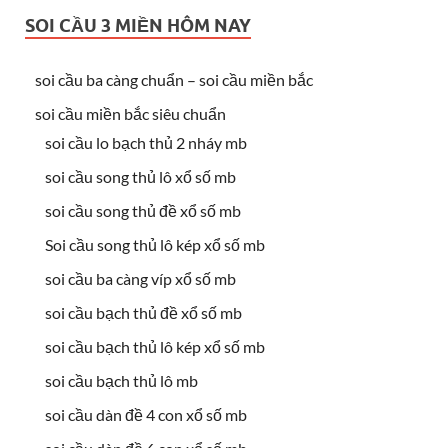
SOI CẦU 3 MIỀN HÔM NAY
soi cầu ba càng chuẩn – soi cầu miền bắc
soi cầu miền bắc siêu chuẩn
soi cầu lo bạch thủ 2 nháy mb
soi cầu song thủ lô xổ số mb
soi cầu song thủ đề xổ số mb
Soi cầu song thủ lô kép xổ số mb
soi cầu ba càng víp xổ số mb
soi cầu bạch thủ đề xổ số mb
soi cầu bạch thủ lô kép xổ số mb
soi cầu bạch thủ lô mb
soi cầu dàn đề 4 con xổ số mb