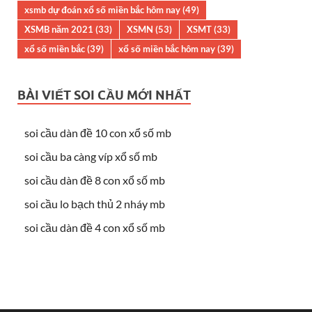
xsmb dự đoán xổ số miền bắc hôm nay
(49)
XSMB năm 2021
(33)
XSMN
(53)
XSMT
(33)
xổ số miền bắc
(39)
xổ số miền bắc hôm nay
(39)
BÀI VIẾT SOI CẦU MỚI NHẤT
soi cầu dàn đề 10 con xổ số mb
soi cầu ba càng víp xổ số mb
soi cầu dàn đề 8 con xổ số mb
soi cầu lo bạch thủ 2 nháy mb
soi cầu dàn đề 4 con xổ số mb