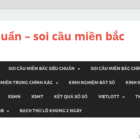
huẩn – soi cầu miền bắc
SOI CẦU MIỀN BẮC SIÊU CHUẨN
SOI CẦU MIỀN BẮC CHÍ
 MIỀN TRUNG CHÍNH XÁC
KINH NGHIỆM BẮT SỐ
KINH 
XSMN
XSMT
KẾT QUẢ XỔ SỐ
VIETLOTT
T
MB
BẠCH THỦ LÔ KHUNG 2 NGÀY