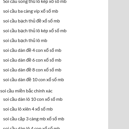
Soi cầu song thủ lô kép xổ số mb
soi cầu ba càng víp xổ số mb
soi cầu bạch thủ đề xổ số mb
soi cầu bạch thủ lô kép xổ số mb
soi cầu bạch thủ lô mb
soi cầu dàn đề 4 con xổ số mb
soi cầu dàn đề 6 con xổ số mb
soi cầu dàn đề 8 con xổ số mb
soi cầu dàn đề 10 con xổ số mb
soi cầu miền bắc chính xác
soi cầu dàn lô 10 con xổ số mb
soi cầu lô xiên 4 xổ số mb
soi cầu cặp 3 càng mb xổ số mb
soi cầu dàn lô 4 con xổ số mb