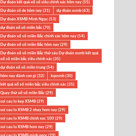
Dự đoán kết quả xổ số siêu chính xác hôm nay
(55)
Dự đoán số de hôm nay
(31)
dự đoán xsmb
(63)
Dự đoán XSMB Minh Ngọc
(53)
dự đoán xổ số miền bắc
(70)
Dự đoán xổ số miền Bắc chính xác hôm nay
(54)
Dự đoán xổ số miền Bắc hôm nay
(29)
Dự đoán xổ số miền Bắc thứ sáu Dự đoán xsmb kết quả
xổ số miền bắc siêu chính xác
(35)
dự đoán xổ số miền trung
(54)
hôm nay đánh con gì
(32)
kqxsmb
(30)
kết quả xổ số miền bắc siêu chính xác
(35)
Quay thử xổ số miền Bắc
(29)
soi cau lo kep XSMB
(29)
soi cau lo XSMB 2 nhay hom nay
(29)
soi cau lo XSMB chinh xac 100
(29)
soi cau lo XSMB hom nay
(29)
soi cau lo XSMB minh ngoc
(29)