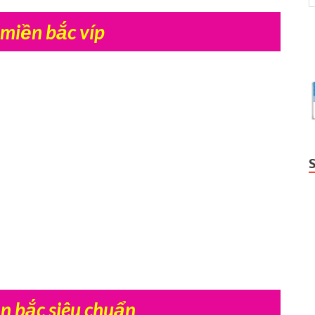
 miền bắc víp
ền bắc siêu chuẩn