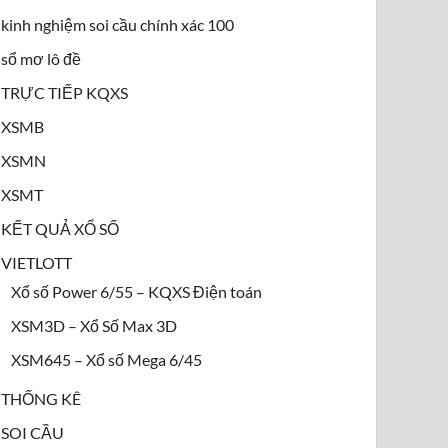
kinh nghiệm soi cầu chính xác 100
sổ mơ lô đề
TRỰC TIẾP KQXS
XSMB
XSMN
XSMT
KẾT QUẢ XỔ SỐ
VIETLOTT
Xổ số Power 6/55 – KQXS Điện toán
XSM3D – Xổ Số Max 3D
XSM645 – Xổ số Mega 6/45
THỐNG KÊ
SOI CẦU