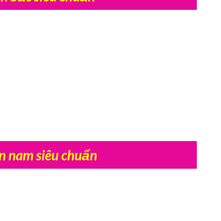
ền nam siêu chuẩn