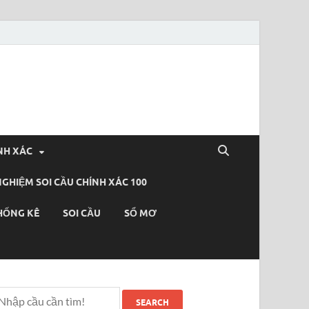
NH XÁC
NGHIỆM SOI CẦU CHÍNH XÁC 100
HỐNG KÊ
SOI CẦU
SỔ MƠ
SEARCH