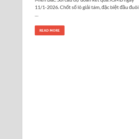
11/1-2026. Chốt số lô giải tám, đặc biệt đầu đuôi
…
READ MORE