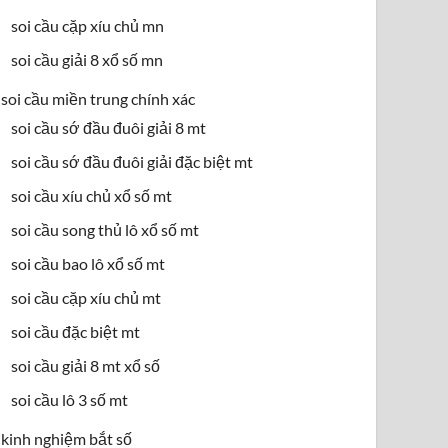
soi cầu cặp xíu chủ mn
soi cầu giải 8 xổ số mn
soi cầu miền trung chính xác
soi cầu sớ đầu đuôi giải 8 mt
soi cầu sớ đầu đuôi giải đặc biệt mt
soi cầu xíu chủ xổ số mt
soi cầu song thủ lô xổ số mt
soi cầu bao lô xổ số mt
soi cầu cặp xíu chủ mt
soi cầu đặc biệt mt
soi cầu giải 8 mt xổ số
soi cầu lô 3 số mt
kinh nghiệm bắt số