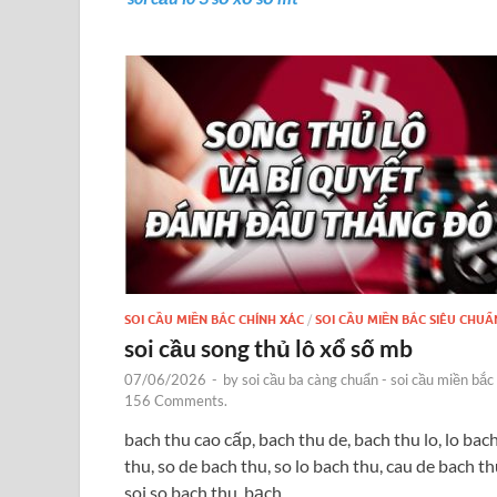
SOI CẦU MIỀN BẮC CHÍNH XÁC
/
SOI CẦU MIỀN BẮC SIÊU CHUẨ
soi cầu song thủ lô xổ số mb
07/06/2026
-
by
soi cầu ba càng chuẩn - soi cầu miền bắc
156 Comments.
bach thu cao cấp, bach thu de, bach thu lo, lo bac
thu, so de bach thu, so lo bach thu, cau de bach th
soi so bach thu, bạch …