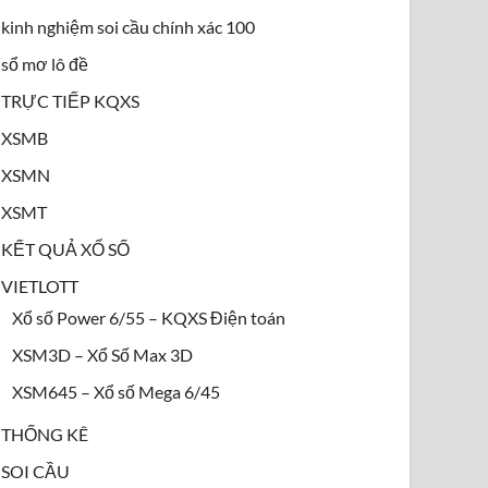
kinh nghiệm soi cầu chính xác 100
sổ mơ lô đề
TRỰC TIẾP KQXS
XSMB
XSMN
XSMT
KẾT QUẢ XỔ SỐ
VIETLOTT
Xổ số Power 6/55 – KQXS Điện toán
XSM3D – Xổ Số Max 3D
XSM645 – Xổ số Mega 6/45
THỐNG KÊ
SOI CẦU