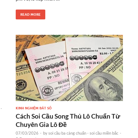
READ MORE
-
KINH NGHIỆM BẮT SỐ
Cách Soi Cầu Song Thủ Lô Chuẩn Từ
Chuyên Gia Lô Đề
07/03/2026
-
by
soi cầu ba càng chuẩn - soi cầu miền bắc
-