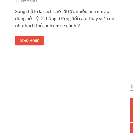
2 Comments.
Song thủ lô là cách chơi được nhiều anh em áp
dụng bởi tỷ lệ thắng tương đối cao. Thay vì 1 con
như bạch thủ, anh em sẽ đánh 2 …
READ MORE