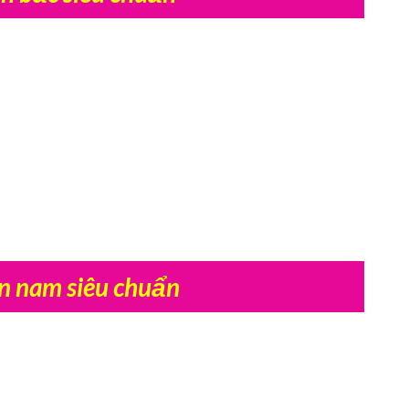
ền nam siêu chuẩn