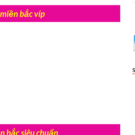
 miền bắc víp
ền bắc siêu chuẩn