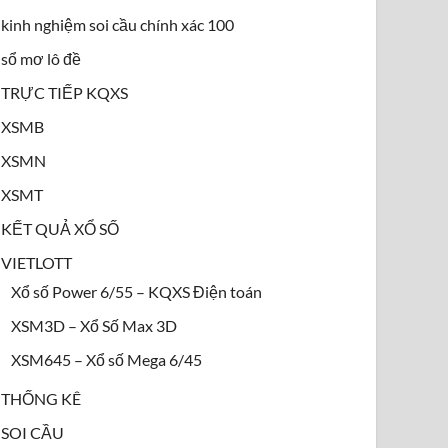
kinh nghiệm soi cầu chính xác 100
sổ mơ lô đề
TRỰC TIẾP KQXS
XSMB
XSMN
XSMT
KẾT QUẢ XỔ SỐ
VIETLOTT
Xổ số Power 6/55 – KQXS Điện toán
XSM3D – Xổ Số Max 3D
XSM645 – Xổ số Mega 6/45
THỐNG KÊ
SOI CẦU