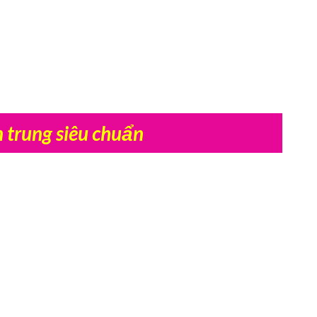
n trung siêu chuẩn