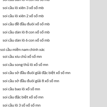
soi cầu lô xiên 3 xổ số mb
soi cầu lô xiên 2 xổ số mb
soi cầu đề đầu đuôi xổ số mb
soi cầu dàn lô 8 con xổ số mb
soi cầu dàn lô 6 con xổ số mb
soi cầu miền nam chính xác
soi cầu xíu chủ xổ số mn
soi cầu song thủ lô xổ số mn
soi cầu sớ đầu đuôi giải đặc biệt xổ số mn
soi cầu sớ đầu đuôi giải 8 xổ số mn
soi cầu bao lô xổ số mn
soi cầu đặc biệt xổ số mn
soi cầu lô 3 số xổ số mn