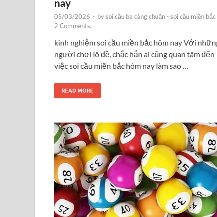
nay
05/03/2026
-
by
soi cầu ba càng chuẩn - soi cầu miền bắc
2 Comments.
kinh nghiệm soi cầu miền bắc hôm nay Với nhữn
người chơi lô đề, chắc hẳn ai cũng quan tâm đến
việc soi cầu miền bắc hôm nay làm sao …
READ MORE