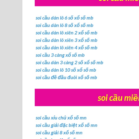
soi cầu dàn lô 6 số xổ số mb
soi cầu dàn lô 8 số xổ số mb
soi cầu dàn lô xiên 2 xổ số mb
soi cầu dàn lô xiên 3 xổ số mb
soi cầu dàn lô xiên 4 xổ số mb
soi cầu 3 càng xổ số mb
soi cầu dàn 3 càng 2 số xổ số mb
soi cầu dàn lô 10 số xổ số mb
soi cầu đề đầu đuôi xổ số mb
soi cầu mi
soi cầu xỉu chủ xổ số mn
soi cầu giải đặc biệt xổ số mn
soi cầu giải 8 xổ số mn