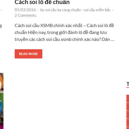
Cách soi lô đề chuẩn
-
05/03/2026
-
by
soi cầu ba càng chuẩn - soi cầu miền bắc
-
2 Comments.
g
Cách soi cầu XSMB chính xác nhất – Cách soi lô đề
chuẩn Hiện nay, trong giới đánh lô đề đang lưu
truyền các cách soi cầu xsmb chính xác nào? Dân …
READ MORE