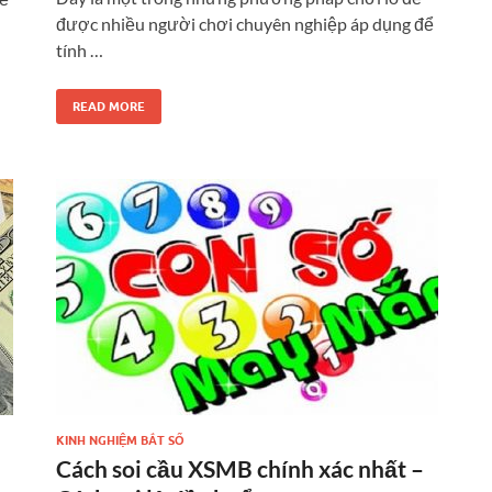
được nhiều người chơi chuyên nghiệp áp dụng để
tính …
READ MORE
KINH NGHIỆM BẮT SỐ
Cách soi cầu XSMB chính xác nhất –