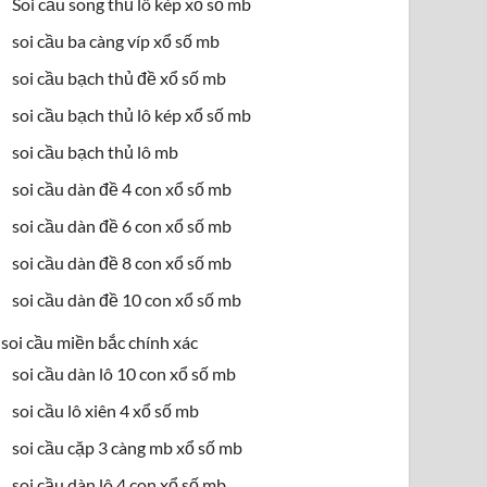
Soi cầu song thủ lô kép xổ số mb
soi cầu ba càng víp xổ số mb
soi cầu bạch thủ đề xổ số mb
soi cầu bạch thủ lô kép xổ số mb
soi cầu bạch thủ lô mb
soi cầu dàn đề 4 con xổ số mb
soi cầu dàn đề 6 con xổ số mb
soi cầu dàn đề 8 con xổ số mb
soi cầu dàn đề 10 con xổ số mb
soi cầu miền bắc chính xác
soi cầu dàn lô 10 con xổ số mb
soi cầu lô xiên 4 xổ số mb
soi cầu cặp 3 càng mb xổ số mb
soi cầu dàn lô 4 con xổ số mb