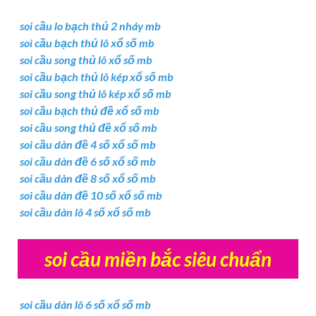
soi cầu lo bạch thủ 2 nháy mb
soi cầu bạch thủ lô xổ số mb
soi cầu song thủ lô xổ số mb
soi cầu bạch thủ lô kép xổ số mb
soi cầu song thủ lô kép xổ số mb
soi cầu bạch thủ đề xổ số mb
soi cầu song thủ đề xổ số mb
soi cầu dàn đề 4 số xổ số mb
soi cầu dàn đề 6 số xổ số mb
soi cầu dàn đề 8 số xổ số mb
soi cầu dàn đề 10 số xổ số mb
soi cầu dàn lô 4 số xổ số mb
soi cầu miền bắc siêu chuẩn
soi cầu dàn lô 6 số xổ số mb