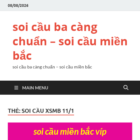
08/08/2026
soi cầu ba càng
chuẩn – soi cầu miền
bắc
soi cầu ba càng chuẩn – soi cầu miền bắc
MAIN MENU
THẺ:
SOI CẦU XSMB 11/1
soi cầu miền bắc víp