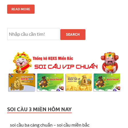
READ MORE
SEARCH
SOI CẦU 3 MIỀN HÔM NAY
soi cầu ba càng chuẩn – soi cầu miền bắc