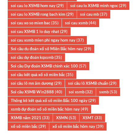
soi cau lo XSMB hom nay
(29)
soi cau lo XSMB minh ngoc
(29)
soi cau lo XSMB rong bach kim
(29)
soi cau mb
(37)
soi cau xo so mien bac
(35)
soi cau xsmb
(44)
soi cau XSMB 1 lo duy nhat
(29)
soi cau xsmb mien phi ngay hom nay
(37)
Soi cầu du đoán xổ số Miền Bắc hôm nay
(29)
soi cầu dự đoán kqxsmb
(35)
Soi cầu Dự đoán XSMB chính xác 100
(57)
soi cầu kết quả xổ số miền bắc
(35)
soi cầu lô mn âm dương
(29)
soi cầu lô XSMB chuẩn
(29)
Soi cầu XSMB Win2888
(40)
soi xsmb
(32)
sxmb
(53)
Thống kê kết quả xổ số miền Bắc 100 ngày
(29)
xsmb dự đoán xổ số miền bắc hôm nay
(49)
XSMB năm 2021
(33)
XSMN
(53)
XSMT
(33)
xổ số miền bắc
(39)
xổ số miền bắc hôm nay
(39)