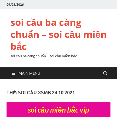
09/08/2026
soi cầu ba càng
chuẩn – soi cầu miền
bắc
soi cầu ba càng chuẩn – soi cầu miền bắc
MAIN MENU
THẺ:
SOI CẦU XSMB 24 10 2021
soi cầu miền bắc víp