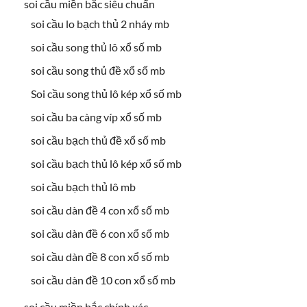
soi cầu miền bắc siêu chuẩn
soi cầu lo bạch thủ 2 nháy mb
soi cầu song thủ lô xổ số mb
soi cầu song thủ đề xổ số mb
Soi cầu song thủ lô kép xổ số mb
soi cầu ba càng víp xổ số mb
soi cầu bạch thủ đề xổ số mb
soi cầu bạch thủ lô kép xổ số mb
soi cầu bạch thủ lô mb
soi cầu dàn đề 4 con xổ số mb
soi cầu dàn đề 6 con xổ số mb
soi cầu dàn đề 8 con xổ số mb
soi cầu dàn đề 10 con xổ số mb
soi cầu miền bắc chính xác