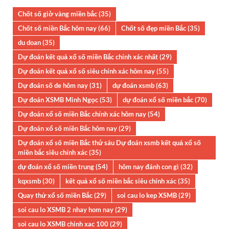
Chốt số giờ vàng miền bắc
(35)
Chốt số miền Bắc hôm nay
(66)
Chốt số đẹp miền Bắc
(35)
du doan
(35)
Dự đoán kết quả xổ số miền Bắc chính xác nhất
(29)
Dự đoán kết quả xổ số siêu chính xác hôm nay
(55)
Dự đoán số de hôm nay
(31)
dự đoán xsmb
(63)
Dự đoán XSMB Minh Ngọc
(53)
dự đoán xổ số miền bắc
(70)
Dự đoán xổ số miền Bắc chính xác hôm nay
(54)
Dự đoán xổ số miền Bắc hôm nay
(29)
Dự đoán xổ số miền Bắc thứ sáu Dự đoán xsmb kết quả xổ số
miền bắc siêu chính xác
(35)
dự đoán xổ số miền trung
(54)
hôm nay đánh con gì
(32)
kqxsmb
(30)
kết quả xổ số miền bắc siêu chính xác
(35)
Quay thử xổ số miền Bắc
(29)
soi cau lo kep XSMB
(29)
soi cau lo XSMB 2 nhay hom nay
(29)
soi cau lo XSMB chinh xac 100
(29)