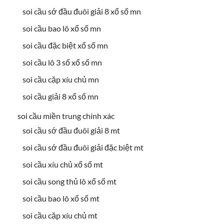
soi cầu sớ đầu đuôi giải 8 xổ số mn
soi cầu bao lô xổ số mn
soi cầu đặc biệt xổ số mn
soi cầu lô 3 số xổ số mn
soi cầu cặp xíu chủ mn
soi cầu giải 8 xổ số mn
soi cầu miền trung chính xác
soi cầu sớ đầu đuôi giải 8 mt
soi cầu sớ đầu đuôi giải đặc biệt mt
soi cầu xíu chủ xổ số mt
soi cầu song thủ lô xổ số mt
soi cầu bao lô xổ số mt
soi cầu cặp xíu chủ mt