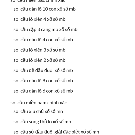
soi cầu dàn lô 10 con xổ số mb
soi cầu lô xiên 4 xổ số mb
soi cầu cặp 3 càng mb xổ số mb
soi cầu dàn lô 4 con xổ số mb
soi cầu lô xiên 3 xổ số mb
soi cầu lô xiên 2 xổ số mb
soi cầu đề đầu đuôi xổ số mb
soi cầu dàn lô 8 con xổ số mb
soi cầu dàn lô 6 con xổ số mb
soi cầu miền nam chính xác
soi cầu xíu chủ xổ số mn
soi cầu song thủ lô xổ số mn
soi cầu sớ đầu đuôi giải đặc biệt xổ số mn