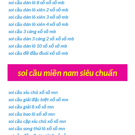
soi cầu dàn lô 8 số xổ số mb
soi cầu dàn lô xiên 2 xổ số mb
soi cầu dàn lô xiên 3 xổ số mb
soi cầu dàn lô xiên 4 xổ số mb
soi cầu 3 càng xổ số mb
soi cầu dàn 3 càng 2 số xổ số mb
soi cầu dàn lô 10 số xổ số mb
soi cầu đề đầu đuôi xổ số mb
soi cầu miền nam siêu chuẩn
soi cầu xỉu chủ xổ số mn
soi cầu giải đặc biệt xổ số mn
soi cầu giải 8 xổ số mn
soi cầu bao lô xổ số mn
soi cầu cặp xỉu chủ xổ số mn
soi cầu song thủ lô xổ số mn