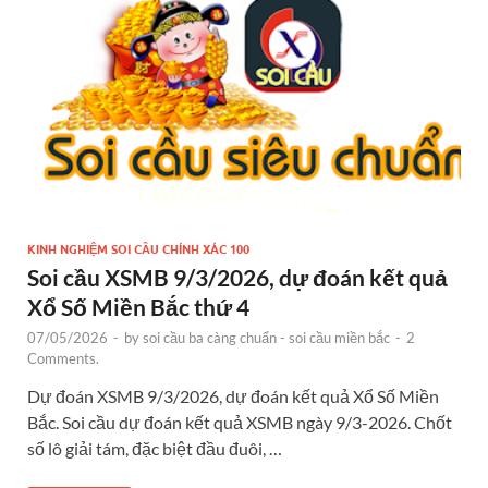
KINH NGHIỆM SOI CẦU CHÍNH XÁC 100
Soi cầu XSMB 9/3/2026, dự đoán kết quả
Xổ Số Miền Bắc thứ 4
07/05/2026
-
by
soi cầu ba càng chuẩn - soi cầu miền bắc
-
2
Comments.
Dự đoán XSMB 9/3/2026, dự đoán kết quả Xổ Số Miền
Bắc. Soi cầu dự đoán kết quả XSMB ngày 9/3-2026. Chốt
số lô giải tám, đặc biệt đầu đuôi, …