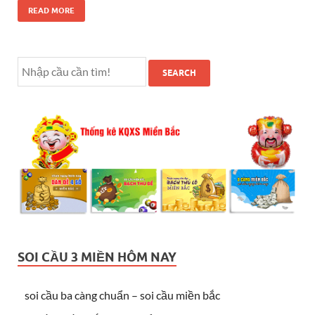
READ MORE
SEARCH
SOI CẦU 3 MIỀN HÔM NAY
soi cầu ba càng chuẩn – soi cầu miền bắc