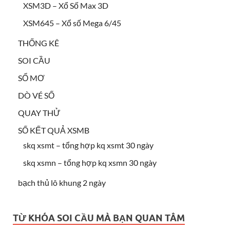
XSM3D – Xổ Số Max 3D
XSM645 – Xổ số Mega 6/45
THỐNG KÊ
SOI CẦU
SỔ MƠ
DÒ VÉ SỐ
QUAY THỬ
SỐ KẾT QUẢ XSMB
skq xsmt – tổng hợp kq xsmt 30 ngày
skq xsmn – tổng hợp kq xsmn 30 ngày
bạch thủ lô khung 2 ngày
TỪ KHÓA SOI CẦU MÀ BẠN QUAN TÂM