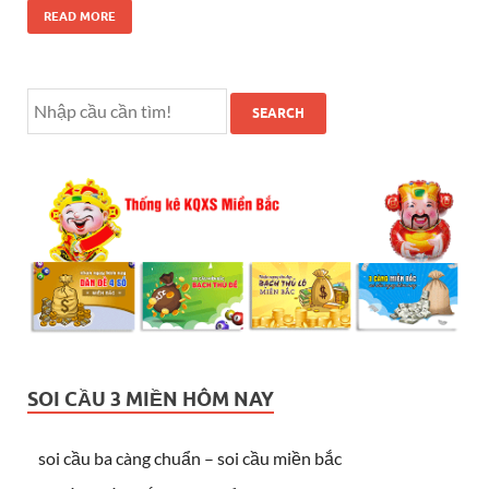
READ MORE
SEARCH
SOI CẦU 3 MIỀN HÔM NAY
soi cầu ba càng chuẩn – soi cầu miền bắc