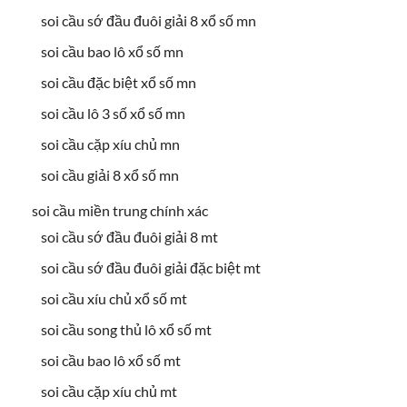
soi cầu sớ đầu đuôi giải 8 xổ số mn
soi cầu bao lô xổ số mn
soi cầu đặc biệt xổ số mn
soi cầu lô 3 số xổ số mn
soi cầu cặp xíu chủ mn
soi cầu giải 8 xổ số mn
soi cầu miền trung chính xác
soi cầu sớ đầu đuôi giải 8 mt
soi cầu sớ đầu đuôi giải đặc biệt mt
soi cầu xíu chủ xổ số mt
soi cầu song thủ lô xổ số mt
soi cầu bao lô xổ số mt
soi cầu cặp xíu chủ mt