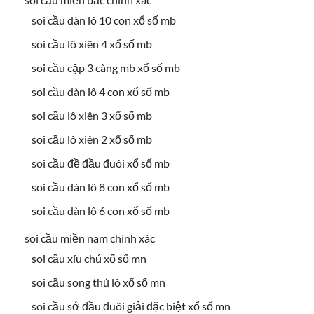
soi cầu dàn lô 10 con xổ số mb
soi cầu lô xiên 4 xổ số mb
soi cầu cặp 3 càng mb xổ số mb
soi cầu dàn lô 4 con xổ số mb
soi cầu lô xiên 3 xổ số mb
soi cầu lô xiên 2 xổ số mb
soi cầu đề đầu đuôi xổ số mb
soi cầu dàn lô 8 con xổ số mb
soi cầu dàn lô 6 con xổ số mb
soi cầu miền nam chính xác
soi cầu xíu chủ xổ số mn
soi cầu song thủ lô xổ số mn
soi cầu sớ đầu đuôi giải đặc biệt xổ số mn