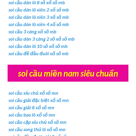
soi cầu dàn lô 8 số xổ số mb
soi cầu dàn lô xiên 2 xổ số mb
soi cầu dàn lô xiên 3 xổ số mb
soi cầu dàn lô xiên 4 xổ số mb
soi cầu 3 càng xổ số mb
soi cầu dàn 3 càng 2 số xổ số mb
soi cầu dàn lô 10 số xổ số mb
soi cầu đề đầu đuôi xổ số mb
soi cầu miền nam siêu chuẩn
soi cầu xỉu chủ xổ số mn
soi cầu giải đặc biệt xổ số mn
soi cầu giải 8 xổ số mn
soi cầu bao lô xổ số mn
soi cầu cặp xỉu chủ xổ số mn
soi cầu song thủ lô xổ số mn