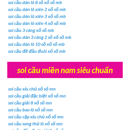
soi cầu dàn lô 8 số xổ số mb
soi cầu dàn lô xiên 2 xổ số mb
soi cầu dàn lô xiên 3 xổ số mb
soi cầu dàn lô xiên 4 xổ số mb
soi cầu 3 càng xổ số mb
soi cầu dàn 3 càng 2 số xổ số mb
soi cầu dàn lô 10 số xổ số mb
soi cầu đề đầu đuôi xổ số mb
soi cầu miền nam siêu chuẩn
soi cầu xỉu chủ xổ số mn
soi cầu giải đặc biệt xổ số mn
soi cầu giải 8 xổ số mn
soi cầu bao lô xổ số mn
soi cầu cặp xỉu chủ xổ số mn
soi cầu song thủ lô xổ số mn