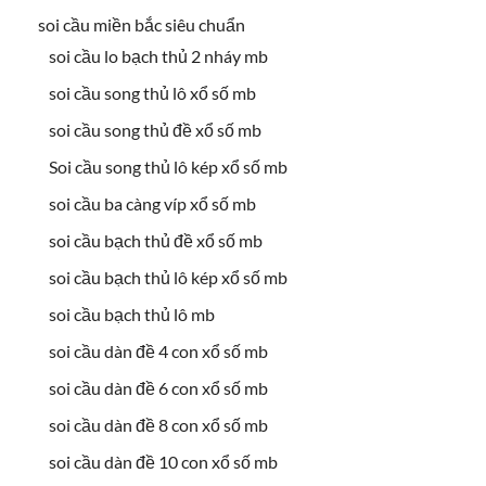
soi cầu miền bắc siêu chuẩn
soi cầu lo bạch thủ 2 nháy mb
soi cầu song thủ lô xổ số mb
soi cầu song thủ đề xổ số mb
Soi cầu song thủ lô kép xổ số mb
soi cầu ba càng víp xổ số mb
soi cầu bạch thủ đề xổ số mb
soi cầu bạch thủ lô kép xổ số mb
soi cầu bạch thủ lô mb
soi cầu dàn đề 4 con xổ số mb
soi cầu dàn đề 6 con xổ số mb
soi cầu dàn đề 8 con xổ số mb
soi cầu dàn đề 10 con xổ số mb