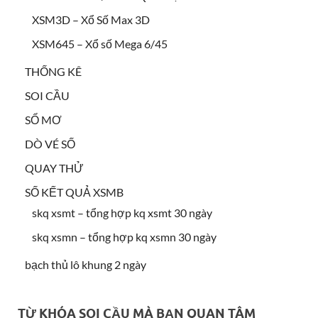
XSM3D – Xổ Số Max 3D
XSM645 – Xổ số Mega 6/45
THỐNG KÊ
SOI CẦU
SỔ MƠ
DÒ VÉ SỐ
QUAY THỬ
SỐ KẾT QUẢ XSMB
skq xsmt – tổng hợp kq xsmt 30 ngày
skq xsmn – tổng hợp kq xsmn 30 ngày
bạch thủ lô khung 2 ngày
TỪ KHÓA SOI CẦU MÀ BẠN QUAN TÂM