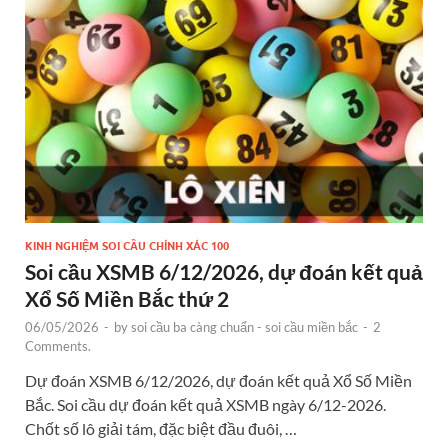
KINH NGHIỆM SOI CẦU CHÍNH XÁC 100
Soi cầu XSMB 6/12/2026, dự đoán kết quả
Xổ Số Miền Bắc thứ 2
06/05/2026
-
by
soi cầu ba càng chuẩn - soi cầu miền bắc
-
2
Comments.
Dự đoán XSMB 6/12/2026, dự đoán kết quả Xổ Số Miền
Bắc. Soi cầu dự đoán kết quả XSMB ngày 6/12-2026.
Chốt số lô giải tám, đặc biệt đầu đuôi, …