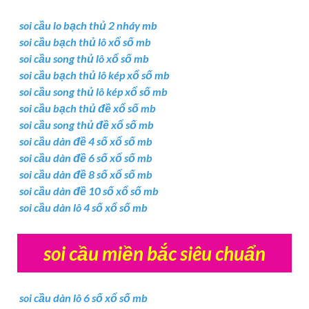
soi cầu lo bạch thủ 2 nháy mb
soi cầu bạch thủ lô xổ số mb
soi cầu song thủ lô xổ số mb
soi cầu bạch thủ lô kép xổ số mb
soi cầu song thủ lô kép xổ số mb
soi cầu bạch thủ đề xổ số mb
soi cầu song thủ đề xổ số mb
soi cầu dàn đề 4 số xổ số mb
soi cầu dàn đề 6 số xổ số mb
soi cầu dàn đề 8 số xổ số mb
soi cầu dàn đề 10 số xổ số mb
soi cầu dàn lô 4 số xổ số mb
soi cầu miền bắc siêu chuẩn
soi cầu dàn lô 6 số xổ số mb