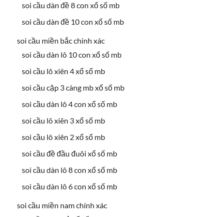
soi cầu dàn đề 8 con xổ số mb
soi cầu dàn đề 10 con xổ số mb
soi cầu miền bắc chính xác
soi cầu dàn lô 10 con xổ số mb
soi cầu lô xiên 4 xổ số mb
soi cầu cặp 3 càng mb xổ số mb
soi cầu dàn lô 4 con xổ số mb
soi cầu lô xiên 3 xổ số mb
soi cầu lô xiên 2 xổ số mb
soi cầu đề đầu đuôi xổ số mb
soi cầu dàn lô 8 con xổ số mb
soi cầu dàn lô 6 con xổ số mb
soi cầu miền nam chính xác