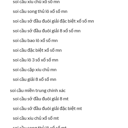
soi cầu xíu chủ xổ số mn
soi cầu song thủ lô xổ số mn
soi cầu sớ đầu đuôi giải đặc biệt xổ số mn
soi cầu sớ đầu đuôi giải 8 xổ số mn
soi cầu bao lô xổ số mn
soi cầu đặc biệt xổ số mn
soi cầu lô 3 số xổ số mn
soi cầu cặp xíu chủ mn
soi cầu giải 8 xổ số mn
soi cầu miền trung chính xác
soi cầu sớ đầu đuôi giải 8 mt
soi cầu sớ đầu đuôi giải đặc biệt mt
soi cầu xíu chủ xổ số mt
soi cầu song thủ lô xổ số mt