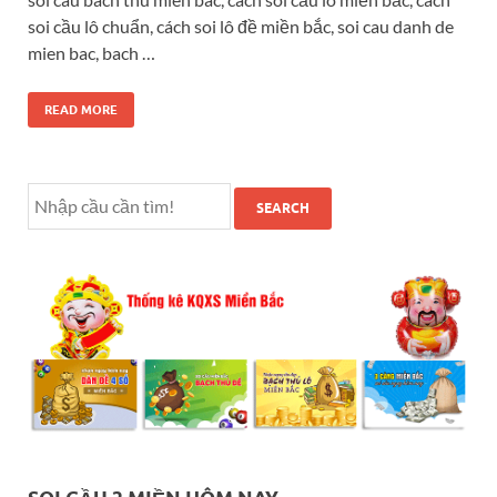
soi cầu lô chuẩn, cách soi lô đề miền bắc, soi cau danh de
mien bac, bach …
READ MORE
SEARCH