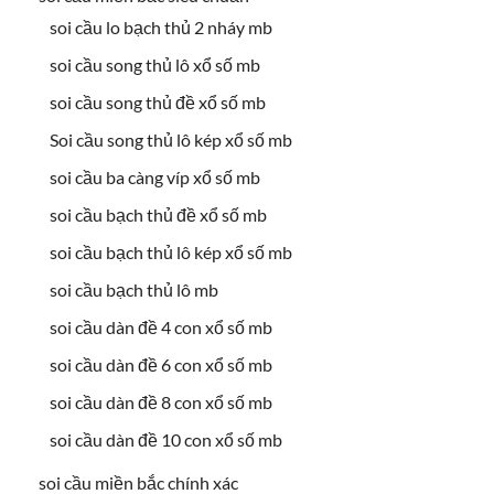
soi cầu lo bạch thủ 2 nháy mb
soi cầu song thủ lô xổ số mb
soi cầu song thủ đề xổ số mb
Soi cầu song thủ lô kép xổ số mb
soi cầu ba càng víp xổ số mb
soi cầu bạch thủ đề xổ số mb
soi cầu bạch thủ lô kép xổ số mb
soi cầu bạch thủ lô mb
soi cầu dàn đề 4 con xổ số mb
soi cầu dàn đề 6 con xổ số mb
soi cầu dàn đề 8 con xổ số mb
soi cầu dàn đề 10 con xổ số mb
soi cầu miền bắc chính xác