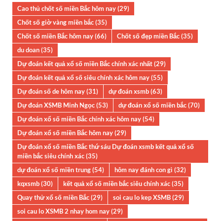
Cao thủ chốt số miền Bắc hôm nay
(29)
Chốt số giờ vàng miền bắc
(35)
Chốt số miền Bắc hôm nay
(66)
Chốt số đẹp miền Bắc
(35)
du doan
(35)
Dự đoán kết quả xổ số miền Bắc chính xác nhất
(29)
Dự đoán kết quả xổ số siêu chính xác hôm nay
(55)
Dự đoán số de hôm nay
(31)
dự đoán xsmb
(63)
Dự đoán XSMB Minh Ngọc
(53)
dự đoán xổ số miền bắc
(70)
Dự đoán xổ số miền Bắc chính xác hôm nay
(54)
Dự đoán xổ số miền Bắc hôm nay
(29)
Dự đoán xổ số miền Bắc thứ sáu Dự đoán xsmb kết quả xổ số
miền bắc siêu chính xác
(35)
dự đoán xổ số miền trung
(54)
hôm nay đánh con gì
(32)
kqxsmb
(30)
kết quả xổ số miền bắc siêu chính xác
(35)
Quay thử xổ số miền Bắc
(29)
soi cau lo kep XSMB
(29)
soi cau lo XSMB 2 nhay hom nay
(29)