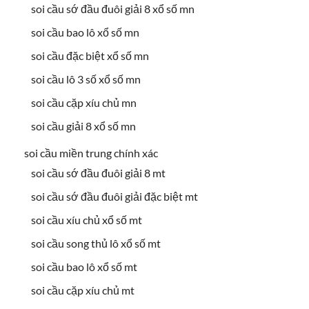
soi cầu sớ đầu đuôi giải 8 xổ số mn
soi cầu bao lô xổ số mn
soi cầu đặc biệt xổ số mn
soi cầu lô 3 số xổ số mn
soi cầu cặp xíu chủ mn
soi cầu giải 8 xổ số mn
soi cầu miền trung chính xác
soi cầu sớ đầu đuôi giải 8 mt
soi cầu sớ đầu đuôi giải đặc biệt mt
soi cầu xíu chủ xổ số mt
soi cầu song thủ lô xổ số mt
soi cầu bao lô xổ số mt
soi cầu cặp xíu chủ mt