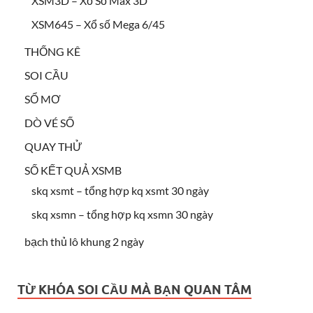
XSM3D – Xổ Số Max 3D
XSM645 – Xổ số Mega 6/45
THỐNG KÊ
SOI CẦU
SỔ MƠ
DÒ VÉ SỐ
QUAY THỬ
SỐ KẾT QUẢ XSMB
skq xsmt – tổng hợp kq xsmt 30 ngày
skq xsmn – tổng hợp kq xsmn 30 ngày
bạch thủ lô khung 2 ngày
TỪ KHÓA SOI CẦU MÀ BẠN QUAN TÂM