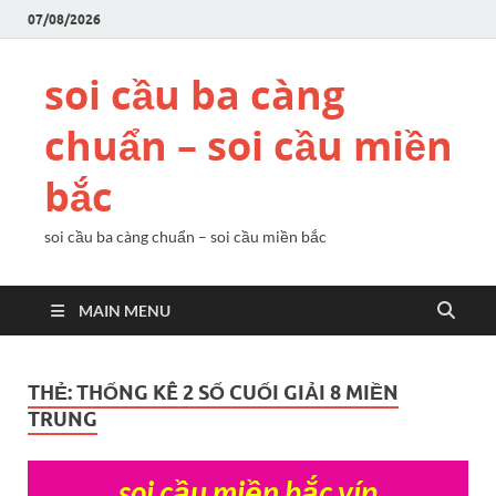
07/08/2026
soi cầu ba càng
chuẩn – soi cầu miền
bắc
soi cầu ba càng chuẩn – soi cầu miền bắc
MAIN MENU
THẺ:
THỐNG KÊ 2 SỐ CUỐI GIẢI 8 MIỀN
TRUNG
soi cầu miền bắc víp