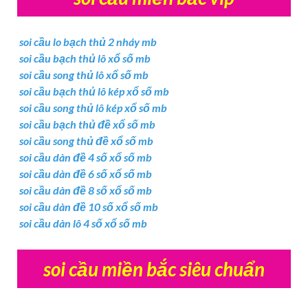
soi cầu lo bạch thủ 2 nháy mb
soi cầu bạch thủ lô xổ số mb
soi cầu song thủ lô xổ số mb
soi cầu bạch thủ lô kép xổ số mb
soi cầu song thủ lô kép xổ số mb
soi cầu bạch thủ đề xổ số mb
soi cầu song thủ đề xổ số mb
soi cầu dàn đề 4 số xổ số mb
soi cầu dàn đề 6 số xổ số mb
soi cầu dàn đề 8 số xổ số mb
soi cầu dàn đề 10 số xổ số mb
soi cầu dàn lô 4 số xổ số mb
soi cầu miền bắc siêu chuẩn