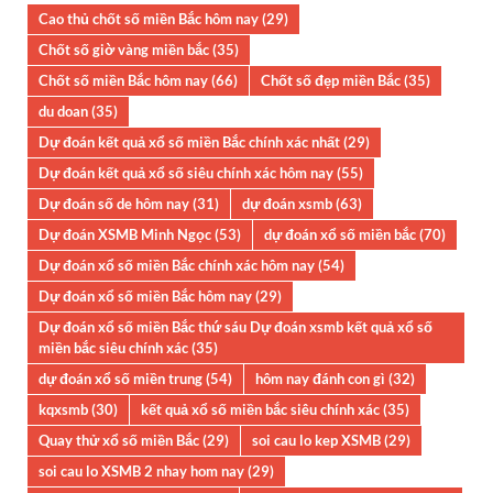
Cao thủ chốt số miền Bắc hôm nay
(29)
Chốt số giờ vàng miền bắc
(35)
Chốt số miền Bắc hôm nay
(66)
Chốt số đẹp miền Bắc
(35)
du doan
(35)
Dự đoán kết quả xổ số miền Bắc chính xác nhất
(29)
Dự đoán kết quả xổ số siêu chính xác hôm nay
(55)
Dự đoán số de hôm nay
(31)
dự đoán xsmb
(63)
Dự đoán XSMB Minh Ngọc
(53)
dự đoán xổ số miền bắc
(70)
Dự đoán xổ số miền Bắc chính xác hôm nay
(54)
Dự đoán xổ số miền Bắc hôm nay
(29)
Dự đoán xổ số miền Bắc thứ sáu Dự đoán xsmb kết quả xổ số
miền bắc siêu chính xác
(35)
dự đoán xổ số miền trung
(54)
hôm nay đánh con gì
(32)
kqxsmb
(30)
kết quả xổ số miền bắc siêu chính xác
(35)
Quay thử xổ số miền Bắc
(29)
soi cau lo kep XSMB
(29)
soi cau lo XSMB 2 nhay hom nay
(29)