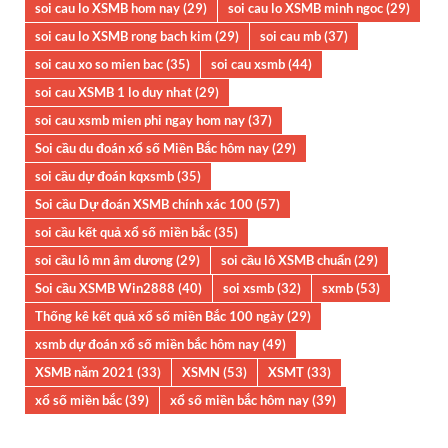
soi cau lo XSMB hom nay
(29)
soi cau lo XSMB minh ngoc
(29)
soi cau lo XSMB rong bach kim
(29)
soi cau mb
(37)
soi cau xo so mien bac
(35)
soi cau xsmb
(44)
soi cau XSMB 1 lo duy nhat
(29)
soi cau xsmb mien phi ngay hom nay
(37)
Soi cầu du đoán xổ số Miền Bắc hôm nay
(29)
soi cầu dự đoán kqxsmb
(35)
Soi cầu Dự đoán XSMB chính xác 100
(57)
soi cầu kết quả xổ số miền bắc
(35)
soi cầu lô mn âm dương
(29)
soi cầu lô XSMB chuẩn
(29)
Soi cầu XSMB Win2888
(40)
soi xsmb
(32)
sxmb
(53)
Thống kê kết quả xổ số miền Bắc 100 ngày
(29)
xsmb dự đoán xổ số miền bắc hôm nay
(49)
XSMB năm 2021
(33)
XSMN
(53)
XSMT
(33)
xổ số miền bắc
(39)
xổ số miền bắc hôm nay
(39)