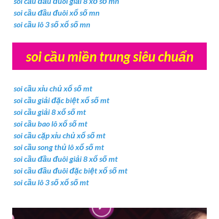
soi cầu đầu đuôi giải 8 xổ số mn
soi cầu đầu đuôi xổ số mn
soi cầu lô 3 số xổ số mn
soi cầu miền trung siêu chuẩn
soi cầu xỉu chủ xổ số mt
soi cầu giải đặc biệt xổ số mt
soi cầu giải 8 xổ số mt
soi cầu bao lô xổ số mt
soi cầu cặp xỉu chủ xổ số mt
soi cầu song thủ lô xổ số mt
soi cầu đầu đuôi giải 8 xổ số mt
soi cầu đầu đuôi đặc biệt xổ số mt
soi cầu lô 3 số xổ số mt