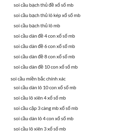
soi cầu bạch thủ đề xổ số mb
soi cầu bạch thủ lô kép xổ số mb
soi cầu bạch thủ lô mb
soi cầu dàn đề 4 con xổ số mb
soi cầu dàn đề 6 con xổ số mb
soi cầu dàn đề 8 con xổ số mb
soi cầu dàn đề 10 con xổ số mb
soi cầu miền bắc chính xác
soi cầu dàn lô 10 con xổ số mb
soi cầu lô xiên 4 xổ số mb
soi cầu cặp 3 càng mb xổ số mb
soi cầu dàn lô 4 con xổ số mb
soi cầu lô xiên 3 xổ số mb