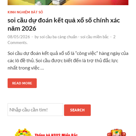
KINH NGHIỆM BẮT SỐ
soi cầu dự đoán kết quả xổ số chính xác
năm 2026
08/05/2026
-
by
soi cầu ba càng chuẩn - soi cầu miền bắc
-
2
Comments.
Soi cầu dự đoán kết quả xổ số là “công việc” hàng ngày của
các lô đề thủ. Soi cầu được biết đến là trợ thủ đắc lực
nhất trong việc …
READ MORE
SEARCH