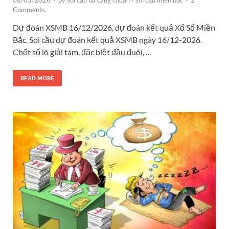
08/05/2026
-
by
soi cầu ba càng chuẩn - soi cầu miền bắc
-
2
Comments.
Dự đoán XSMB 16/12/2026, dự đoán kết quả Xổ Số Miền
Bắc. Soi cầu dự đoán kết quả XSMB ngày 16/12-2026.
Chốt số lô giải tám, đặc biệt đầu đuôi, …
READ MORE