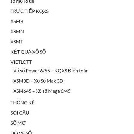
sổ mơ lô đề
TRỰC TIẾP KQXS
XSMB
XSMN
XSMT
KẾT QUẢ XỔ SỐ
VIETLOTT
Xổ số Power 6/55 – KQXS Điện toán
XSM3D – Xổ Số Max 3D
XSM645 – Xổ số Mega 6/45
THỐNG KÊ
SOI CẦU
SỔ MƠ
DÒ VÉ SỐ