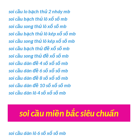
soi cầu lo bạch thủ 2 nháy mb
soi cầu bạch thủ lô xổ số mb
soi cầu song thủ lô xổ số mb
soi cầu bạch thủ lô kép xổ số mb
soi cầu song thủ lô kép xổ số mb
soi cầu bạch thủ đề xổ số mb
soi cầu song thủ đề xổ số mb
soi cầu dàn đề 4 số xổ số mb
soi cầu dàn đề 6 số xổ số mb
soi cầu dàn đề 8 số xổ số mb
soi cầu dàn đề 10 số xổ số mb
soi cầu dàn lô 4 số xổ số mb
soi cầu miền bắc siêu chuẩn
soi cầu dàn lô 6 số xổ số mb