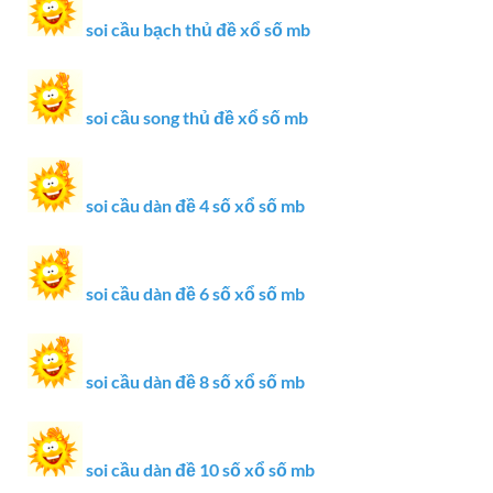
soi cầu bạch thủ đề xổ số mb
soi cầu song thủ đề xổ số mb
soi cầu dàn đề 4 số xổ số mb
soi cầu dàn đề 6 số xổ số mb
soi cầu dàn đề 8 số xổ số mb
soi cầu dàn đề 10 số xổ số mb