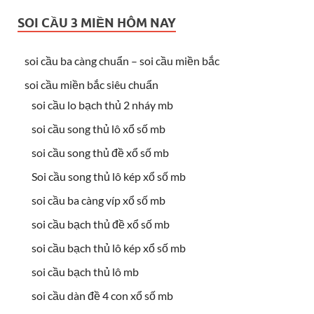
SOI CẦU 3 MIỀN HÔM NAY
soi cầu ba càng chuẩn – soi cầu miền bắc
soi cầu miền bắc siêu chuẩn
soi cầu lo bạch thủ 2 nháy mb
soi cầu song thủ lô xổ số mb
soi cầu song thủ đề xổ số mb
Soi cầu song thủ lô kép xổ số mb
soi cầu ba càng víp xổ số mb
soi cầu bạch thủ đề xổ số mb
soi cầu bạch thủ lô kép xổ số mb
soi cầu bạch thủ lô mb
soi cầu dàn đề 4 con xổ số mb