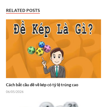
RELATED POSTS
Cách bắt cầu đề về kép có tỷ lệ trúng cao
06/05/2026