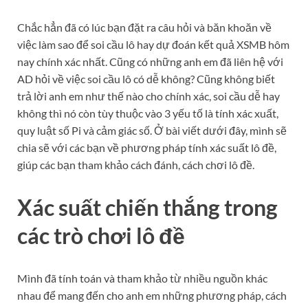
Chắc hẳn đã có lúc bạn đặt ra câu hỏi và băn khoăn về
việc làm sao để soi cầu lô hay dự đoán kết quả XSMB hôm
nay chính xác nhất. Cũng có những anh em đã liên hệ với
AD hỏi về việc soi cầu lô có dễ không? Cũng không biết
trả lời anh em như thế nào cho chính xác, soi cầu dễ hay
không thì nó còn tùy thuộc vào 3 yếu tố là tính xác xuất,
quy luật số Pi và cảm giác số. Ở bài viết dưới đây, mình sẽ
chia sẽ với các bạn về phương pháp tính xác suất lô đề,
giúp các bạn tham khảo cách đánh, cách chơi lô đề.
Xác suất chiến thắng trong
các trò chơi lô đề
Mình đã tính toán và tham khảo từ nhiều nguồn khác
nhau để mang đến cho anh em những phương pháp, cách