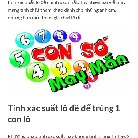
tính xác suất lô đề chính xác nhất. Tuy nhiên bài viết này
mang tính chất tham khảo dành cho những anh em,
những bạn mới tham gia chơi lô đề.
Tính xác suất lô đề để trúng 1
con lô
Phương pháp tính xác suất này không tính trúng 1 nháy, 2