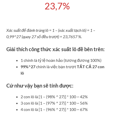
23,7%
Xác suất để đánh trúng lô = 1 – (xác xuất tạch lô) = 1 –
0,99^27 (quay 27 số đều trượt) = 23,7657 %.
Giải thích công thức xác suất lô đề bên trên:
1 chính là tỷ lệ hoàn hảo (tương đương 100%)
99%^27
chính là việc bạn trượt
TẤT CẢ 27 con
lô
Cứ như vậy bạn sẽ tính được:
2 con lô là [1 – (98% ^ 27)] * 100 ~ 42%
3 con lô là [1 – (97% ^ 27)] * 100 ~ 56%
4 con lô là [1 – (96% ^ 27)] * 100 ~ 67%