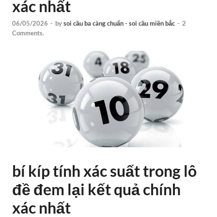
xác nhất
06/05/2026
-
by
soi cầu ba càng chuẩn - soi cầu miền bắc
-
2
Comments.
bí kíp tính xác suất trong lô
đề đem lại kết quả chính
xác nhất