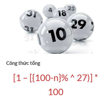
Công thức tổng
[1 – [{100-n}% ^ 27)] *
100