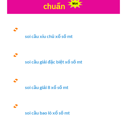
chuẩn
soi cầu xỉu chủ xổ số mt
soi cầu giải đặc biệt xổ số mt
soi cầu giải 8 xổ số mt
soi cầu bao lô xổ số mt