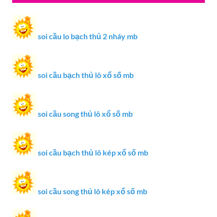
soi cầu lo bạch thủ 2 nháy mb
soi cầu bạch thủ lô xổ số mb
soi cầu song thủ lô xổ số mb
soi cầu bạch thủ lô kép xổ số mb
soi cầu song thủ lô kép xổ số mb