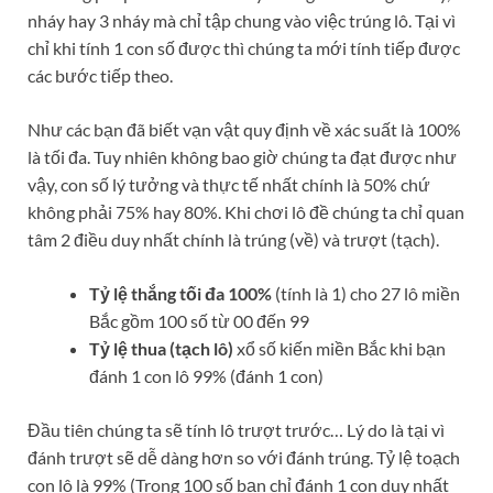
nháy hay 3 nháy mà chỉ tập chung vào việc trúng lô. Tại vì
chỉ khi tính 1 con số được thì chúng ta mới tính tiếp được
các bước tiếp theo.
Như các bạn đã biết vạn vật quy định về xác suất là 100%
là tối đa. Tuy nhiên không bao giờ chúng ta đạt được như
vậy, con số lý tưởng và thực tế nhất chính là 50% chứ
không phải 75% hay 80%. Khi chơi lô đề chúng ta chỉ quan
tâm 2 điều duy nhất chính là trúng (về) và trượt (tạch).
Tỷ lệ thắng tối đa 100%
(tính là 1) cho 27 lô miền
Bắc gồm 100 số từ 00 đến 99
Tỷ lệ thua (tạch lô)
xổ số kiến miền Bắc khi bạn
đánh 1 con lô 99% (đánh 1 con)
Đầu tiên chúng ta sẽ tính lô trượt trước… Lý do là tại vì
đánh trượt sẽ dễ dàng hơn so với đánh trúng. Tỷ lệ toạch
con lô là 99% (Trong 100 số bạn chỉ đánh 1 con duy nhất