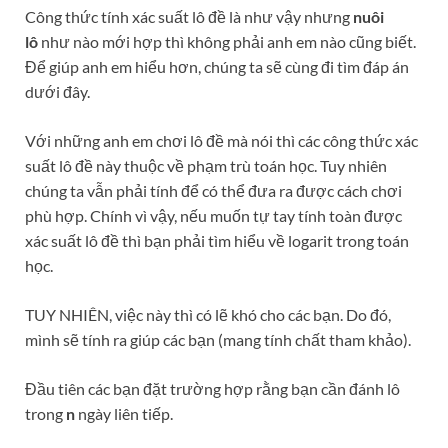
Công thức tính xác suất lô đề là như vậy nhưng
nuôi
lô
như nào mới hợp thì không phải anh em nào cũng biết.
Để giúp anh em hiểu hơn, chúng ta sẽ cùng đi tìm đáp án
dưới đây.
Với những anh em chơi lô đề mà nói thì các công thức xác
suất lô đề này thuộc về phạm trù toán học. Tuy nhiên
chúng ta vẫn phải tính để có thể đưa ra được cách chơi
phù hợp. Chính vì vậy, nếu muốn tự tay tính toàn được
xác suất lô đề thì bạn phải tìm hiểu về logarit trong toán
học.
TUY NHIÊN, việc này thì có lẽ khó cho các bạn. Do đó,
mình sẽ tính ra giúp các bạn (mang tính chất tham khảo).
Đầu tiên các bạn đặt trường hợp rằng bạn cần đánh lô
trong
n
ngày liên tiếp.