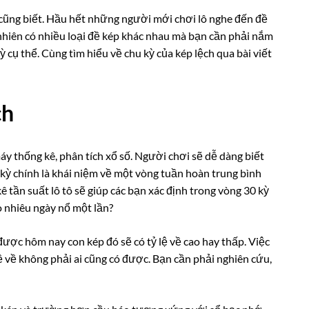
i cũng biết. Hầu hết những người mới chơi lô nghe đến đề
 nhiên có nhiều loại đề kép khác nhau mà bạn cần phải nắm
 cụ thể. Cùng tìm hiểu về chu kỳ của kép lệch qua bài viết
ch
y thống kê, phân tích xổ số. Người chơi sẽ dễ dàng biết
 kỳ chính là khái niệm về một vòng tuần hoàn trung bình
 tần suất lô tô sẽ giúp các bạn xác định trong vòng 30 kỳ
o nhiêu ngày nổ một lần?
được hôm nay con kép đó sẽ có tỷ lệ về cao hay thấp. Việc
ề về không phải ai cũng có được. Bạn cần phải nghiên cứu,