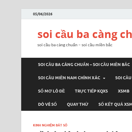
05/06/2026
soi cầu ba càng c
soi cầu ba càng chuẩn – soi cầu miền bắc
SOI CẦU BA CÀNG CHUẨN – SOI CẦU MIỀN BẮC
SOI CẦU MIỀN NAM CHÍNH XÁC
SOI CẦU
SỔ MƠ LÔ ĐỀ
TRỰC TIẾP KQXS
XSMB
DÒ VÉ SỐ
QUAY THỬ
SỐ KẾT QUẢ XS
KINH NGHIỆM BẮT SỐ