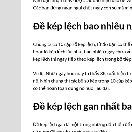
Nếu bạn nhận thấy được các dấu hiệu báo đề về
Các bạn đừng ngần ngại chốt ngay con số mà mìn
Đề kép lệch bao nhiêu 
Chúng ta có 10 cặp số kép lệch, từ đó bạn có thể
hoặc lô kép lệch lâu nhất bao nhiêu ngày chưa v
kép lệch thì ngày tiếp theo kép lệch trong bộ tiếp
Ví dụ: Như ngày hôm nay ta thấy 38 xuất hiện tro
nổ. Nhìn chung thì các bộ số kép trong 10 cặp kép 
có thể hoàn toàn dùng nó nuôi lâu dài.
Đề kép lệch gan nhất ba
Đề kép lệch gan là một trong những dấu hiệu để 
về dạng đề này được chia sẻ sau đây.