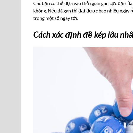
Các bạn có thể dựa vào thời gian gan cực đại của
không. Nếu đã gan thì đạt được bao nhiêu ngày rồ
trong một số ngày tới.
Cách xác định đề kép lâu nh