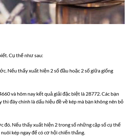
biết. Cụ thể như sau:
ớc. Nếu thấy xuất hiện 2 số đầu hoặc 2 số giữa giống
34660 và hôm nay kết quả giải đặc biệt là 28772. Các bạn
ậy thì đây chính là dấu hiệu đề về kép mà bạn không nên bỏ
ớc đó. Nếu thấy xuất hiện 2 trong số những cặp số cụ thể
nên nuôi kép ngay để có cơ hội chiến thắng.