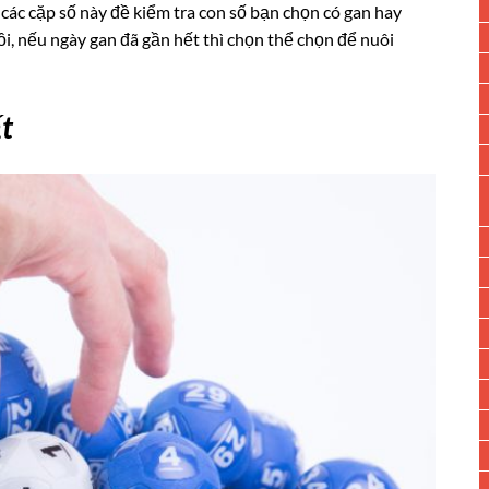
 các cặp số này đề kiểm tra con số bạn chọn có gan hay
i, nếu ngày gan đã gần hết thì chọn thể chọn để nuôi
ất