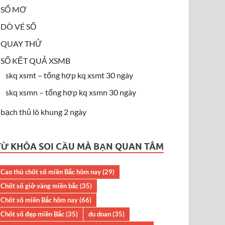
SỔ MƠ
DÒ VÉ SỐ
QUAY THỬ
SỐ KẾT QUẢ XSMB
skq xsmt – tổng hợp kq xsmt 30 ngày
skq xsmn – tổng hợp kq xsmn 30 ngày
bạch thủ lô khung 2 ngày
TỪ KHÓA SOI CẦU MÀ BẠN QUAN TÂM
Cao thủ chốt số miền Bắc hôm nay
(29)
Chốt số giờ vàng miền bắc
(35)
Chốt số miền Bắc hôm nay
(66)
Chốt số đẹp miền Bắc
(35)
du doan
(35)