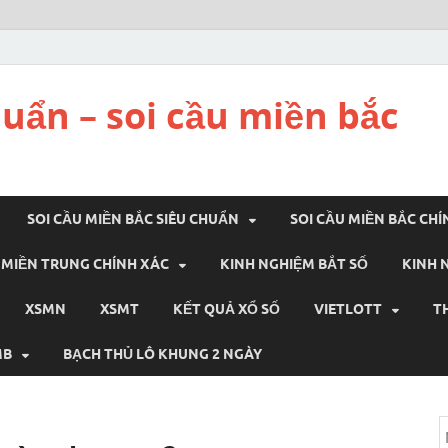
huẩn – soi cầu miền bắc
SOI CẦU MIỀN BẮC SIÊU CHUẨN
SOI CẦU MIỀN BẮC CHÍ
 MIỀN TRUNG CHÍNH XÁC
KINH NGHIỆM BẮT SỐ
KINH 
XSMN
XSMT
KẾT QUẢ XỔ SỐ
VIETLOTT
T
MB
BẠCH THỦ LÔ KHUNG 2 NGÀY