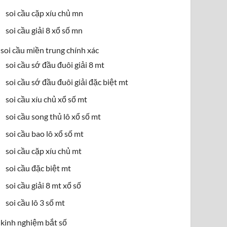
soi cầu cặp xíu chủ mn
soi cầu giải 8 xổ số mn
soi cầu miền trung chính xác
soi cầu sớ đầu đuôi giải 8 mt
soi cầu sớ đầu đuôi giải đặc biệt mt
soi cầu xíu chủ xổ số mt
soi cầu song thủ lô xổ số mt
soi cầu bao lô xổ số mt
soi cầu cặp xíu chủ mt
soi cầu đặc biệt mt
soi cầu giải 8 mt xổ số
soi cầu lô 3 số mt
kinh nghiệm bắt số