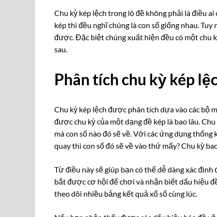
Chu kỳ kép lệch trong lô đề không phải là điều a
kép thì đều nghĩ chúng là con số giống nhau. Tuy
được. Đặc biệt chúng xuất hiện đều có một chu kỳ
sau.
Phân tích chu kỳ kép lệ
Chu kỳ kép lệch được phân tích dựa vào các bộ má
được chu kỳ của một dạng đề kép là bao lâu. Chu
mà con số nào đó sẽ về. Với các ứng dụng thống kê
quay thì con số đó sẽ về vào thứ mấy? Chu kỳ ba
Từ điều này sẽ giúp bạn có thể dễ dàng xác định 
bắt được cơ hội để chơi và nhận biết dấu hiệu đ
theo dõi nhiều bảng kết quả xổ số cùng lúc.