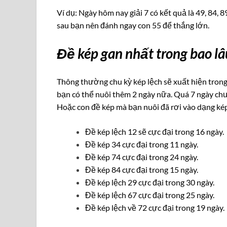
Ví dụ: Ngày hôm nay giải 7 có kết quả là 49, 84, 8
sau bạn nên đánh ngay con 55 để thắng lớn.
Đề kép gan nhất trong bao lâ
Thông thường chu kỳ kép lệch sẽ xuất hiện trong 
bạn có thể nuôi thêm 2 ngày nữa. Quá 7 ngày chưa
Hoặc con đề kép mà bạn nuôi đã rơi vào dạng kép
Đề kép lệch 12 sẽ cực đại trong 16 ngày.
Đề kép 34 cực đại trong 11 ngày.
Đề kép 74 cực đại trong 24 ngày.
Đề kép 84 cực đại trong 15 ngày.
Đề kép lệch 29 cực đại trong 30 ngày.
Đề kép lệch 67 cực đại trong 25 ngày.
Đề kép lệch về 72 cực đại trong 19 ngày.