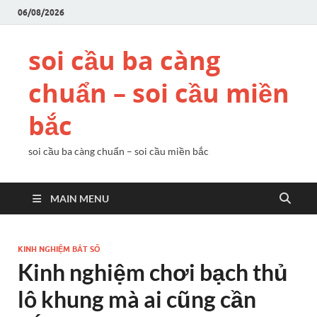
06/08/2026
soi cầu ba càng
chuẩn – soi cầu miền
bắc
soi cầu ba càng chuẩn – soi cầu miền bắc
MAIN MENU
KINH NGHIỆM BẮT SỐ
Kinh nghiệm chơi bạch thủ
lô khung mà ai cũng cần