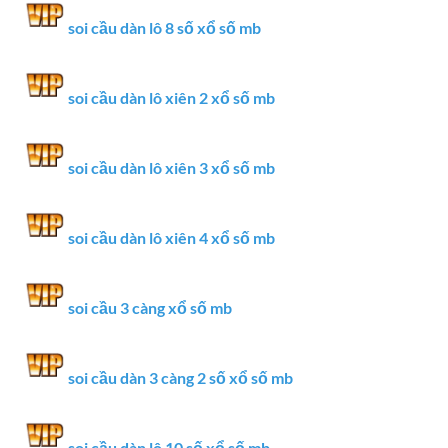
soi cầu dàn lô 8 số xổ số mb
soi cầu dàn lô xiên 2 xổ số mb
soi cầu dàn lô xiên 3 xổ số mb
soi cầu dàn lô xiên 4 xổ số mb
soi cầu 3 càng xổ số mb
soi cầu dàn 3 càng 2 số xổ số mb
soi cầu dàn lô 10 số xổ số mb