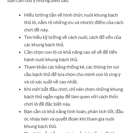
bạn cần chú ý những điều sau:
Hiểu tường tận về hình thức nuôi khung bạch
thủ lô, nắm rõ những ưu và nhược điểm của cách
chơi đề này.
Tìm hiểu kỹ lưỡng về cách nuôi, cách đổ vốn của
các khung bạch thủ.
Cần chọn con lô có khả năng cao sẽ về để tiến
hành nuôi khung bạch thủ.
Tham khảo các bảng thống kê, các thông tin soi
cầu bạch thủ để lựa chọn cho mình con lô ưng ý
và có xác suất về cao nhất.
Khi mới bắt đầu chơi, chỉ nên chọn những khung
bạch thủ ngắn ngày để làm quen với cách thức
chơi lô đề đặc biệt này.
Bạn cần có khả năng tính toán, phân tích tốt, đầu
óc nhạy bén và quyết đoán khi tham gia nuôi
khung bạch thủ.