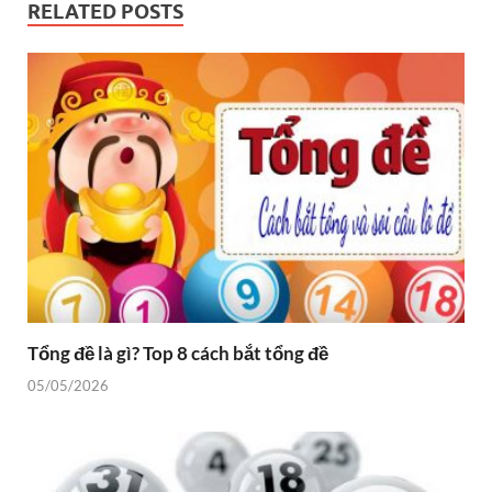
RELATED POSTS
Tổng đề là gì? Top 8 cách bắt tổng đề
05/05/2026