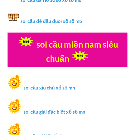
soi cầu đề đầu đuôi xổ số mb
soi cầu miền nam siêu
chuẩn
soi cầu xỉu chủ xổ số mn
soi cầu giải đặc biệt xổ số mn