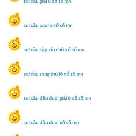
soi cầu giải 8 xổ số mn
soi cầu bao lô xổ số mn
soi cầu cặp xỉu chủ xổ số mn
soi cầu song thủ lô xổ số mn
soi cầu đầu đuôi giải 8 xổ số mn
soi cầu đầu đuôi xổ số mn