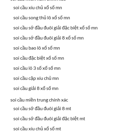
soi cầu xíu chủ xổ số mn
soi cầu song thủ lô xổ số mn
soi cầu sớ đầu đuôi giải đặc biệt xổ số mn
soi cầu sớ đầu đuôi giải 8 xổ số mn
soi cầu bao lô xổ số mn
soi cầu đặc biệt xổ số mn
soi cầu lô 3 số xổ số mn
soi cầu cặp xíu chủ mn
soi cầu giải 8 xổ số mn
soi cầu miền trung chính xác
soi cầu sớ đầu đuôi giải 8 mt
soi cầu sớ đầu đuôi giải đặc biệt mt
soi cầu xíu chủ xổ số mt