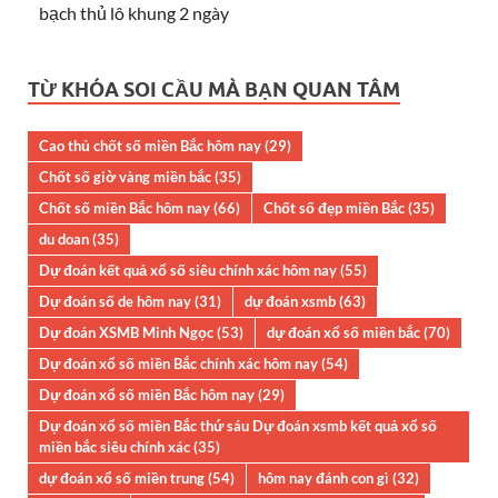
bạch thủ lô khung 2 ngày
TỪ KHÓA SOI CẦU MÀ BẠN QUAN TÂM
Cao thủ chốt số miền Bắc hôm nay
(29)
Chốt số giờ vàng miền bắc
(35)
Chốt số miền Bắc hôm nay
(66)
Chốt số đẹp miền Bắc
(35)
du doan
(35)
Dự đoán kết quả xổ số siêu chính xác hôm nay
(55)
Dự đoán số de hôm nay
(31)
dự đoán xsmb
(63)
Dự đoán XSMB Minh Ngọc
(53)
dự đoán xổ số miền bắc
(70)
Dự đoán xổ số miền Bắc chính xác hôm nay
(54)
Dự đoán xổ số miền Bắc hôm nay
(29)
Dự đoán xổ số miền Bắc thứ sáu Dự đoán xsmb kết quả xổ số
miền bắc siêu chính xác
(35)
dự đoán xổ số miền trung
(54)
hôm nay đánh con gì
(32)