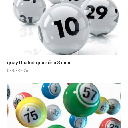
quay thử kết quả xổ số 3 miền
05/05/2026