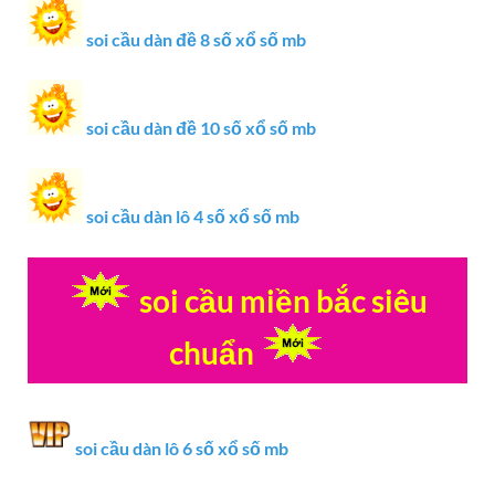
soi cầu dàn đề 8 số xổ số mb
soi cầu dàn đề 10 số xổ số mb
soi cầu dàn lô 4 số xổ số mb
soi cầu miền bắc siêu
chuẩn
soi cầu dàn lô 6 số xổ số mb