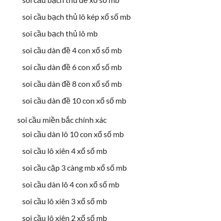
soi cầu bạch thủ lô kép xổ số mb
soi cầu bạch thủ lô mb
soi cầu dàn đề 4 con xổ số mb
soi cầu dàn đề 6 con xổ số mb
soi cầu dàn đề 8 con xổ số mb
soi cầu dàn đề 10 con xổ số mb
soi cầu miền bắc chính xác
soi cầu dàn lô 10 con xổ số mb
soi cầu lô xiên 4 xổ số mb
soi cầu cặp 3 càng mb xổ số mb
soi cầu dàn lô 4 con xổ số mb
soi cầu lô xiên 3 xổ số mb
soi cầu lô xiên 2 xổ số mb