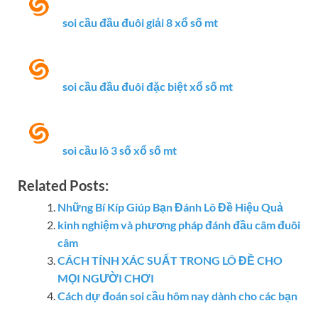
soi cầu đầu đuôi giải 8 xổ số mt
soi cầu đầu đuôi đặc biệt xổ số mt
soi cầu lô 3 số xổ số mt
Related Posts:
Những Bí Kíp Giúp Bạn Đánh Lô Đề Hiệu Quả
kinh nghiệm và phương pháp đánh đầu câm đuôi
câm
CÁCH TÍNH XÁC SUẤT TRONG LÔ ĐỀ CHO
MỌI NGƯỜI CHƠI
Cách dự đoán soi cầu hôm nay dành cho các bạn