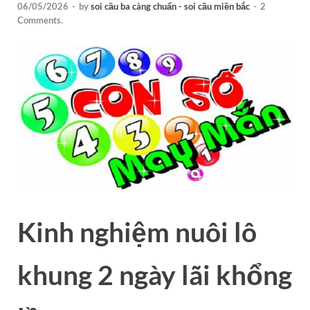
06/05/2026
-
by
soi cầu ba càng chuẩn - soi cầu miền bắc
-
2
Comments.
Kinh nghiệm nuôi lô
khung 2 ngày lãi khổng