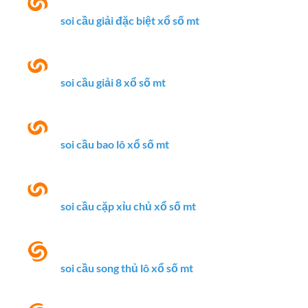
soi cầu giải đặc biệt xổ số mt
soi cầu giải 8 xổ số mt
soi cầu bao lô xổ số mt
soi cầu cặp xỉu chủ xổ số mt
soi cầu song thủ lô xổ số mt