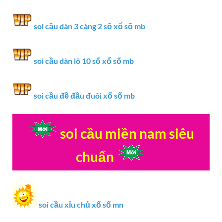
soi cầu dàn 3 càng 2 số xổ số mb
soi cầu dàn lô 10 số xổ số mb
soi cầu đề đầu đuôi xổ số mb
soi cầu miền nam siêu
chuẩn
soi cầu xỉu chủ xổ số mn