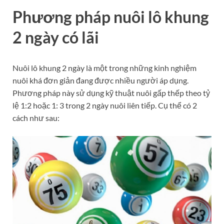
Phương pháp nuôi lô khung
2 ngày có lãi
Nuôi lô khung 2 ngày là một trong những kinh nghiệm
nuôi khá đơn giản đang được nhiều người áp dụng.
Phương pháp này sử dụng kỹ thuật nuôi gấp thếp theo tỷ
lệ 1:2 hoặc 1: 3 trong 2 ngày nuôi liên tiếp. Cụ thể có 2
cách như sau: