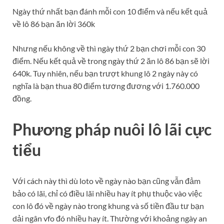
Ngày thứ nhất bạn đánh mỗi con 10 điểm và nếu kết quả
về lô 86 bạn ăn lời 360k
Nhưng nếu không về thì ngày thứ 2 bạn chơi mỗi con 30
điểm. Nếu kết quả về trong ngày thứ 2 ăn lô 86 bạn sẽ lời
640k. Tuy nhiên, nếu bạn trượt khung lô 2 ngày này có
nghĩa là bạn thua 80 điểm tương đương với 1.760.000
đồng.
Phương pháp nuôi lô lãi cực
tiểu
Với cách này thì dù loto về ngày nào bạn cũng vẫn đảm
bảo có lãi, chỉ có điều lãi nhiều hay ít phụ thuộc vào việc
con lô đó về ngày nào trong khung và số tiền đầu tư bạn
dải ngân vfo đó nhiều hay ít. Thường với khoảng ngày an