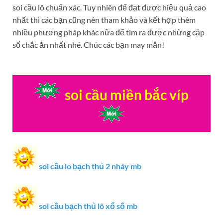
soi cầu lô chuẩn xác. Tuy nhiên để đạt được hiệu quả cao
nhất thì các bạn cũng nên tham khảo và kết hợp thêm
nhiều phương pháp khác nữa để tìm ra được những cặp
số chắc ăn nhất nhé. Chúc các bạn may mắn!
soi cầu miền bắc víp
soi cầu lo bạch thủ 2 nháy mb
soi cầu bạch thủ lô xổ số mb