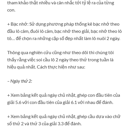
tham khảo thật nhiều và cân nhắc tới tỷ lệ ra của từng
con.
+ Bạc nhớ: Sử dụng phương pháp thống kê bạc nhớ theo
đầu lô câm, đuôi lô câm, bạc nhớ theo giải, bạc nhớ theo lô
tô… để chọn ra những cặp số đẹp nhất làm lô nuôi 2 ngày.
Thông qua nghiên cứu cũng như theo dõi thì chúng tôi
thấy rằng việc soi cầu lô 2 ngày theo thứ trong tuần là
hiệu quả nhất. Cách thực hiện như sau:
– Ngày thứ 2:
+ Xem bảng kết quả ngày chủ nhật, ghép con đầu tiên của
giải 5.6 với con đầu tiên của giải 6.1 với nhau để đánh.
+ Xem bảng kết quả ngày chủ nhật, ghép cầu dựa vào chữ
số thứ 2 và thứ 3 của giải 3.3 để đánh.