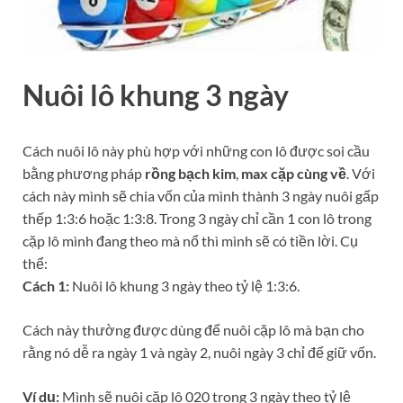
Nuôi lô khung 3 ngày
Cách nuôi lô này phù hợp với những con lô được soi cầu
bằng phương pháp
rồng bạch kim
,
max cặp cùng
về
. Với
cách này mình sẽ chia vốn của mình thành 3 ngày nuôi gấp
thếp 1:3:6 hoặc 1:3:8. Trong 3 ngày chỉ cần 1 con lô trong
cặp lô mình đang theo mà nổ thì mình sẽ có tiền lời. Cụ
thể:
Cách 1:
Nuôi lô khung 3 ngày theo tỷ lệ 1:3:6.
Cách này thường được dùng để nuôi cặp lô mà bạn cho
rằng nó dễ ra ngày 1 và ngày 2, nuôi ngày 3 chỉ để giữ vốn.
Ví dụ:
Mình sẽ nuôi cặp lô 020 trong 3 ngày theo tỷ lệ