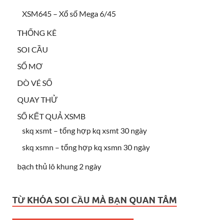
XSM645 – Xổ số Mega 6/45
THỐNG KÊ
SOI CẦU
SỔ MƠ
DÒ VÉ SỐ
QUAY THỬ
SỐ KẾT QUẢ XSMB
skq xsmt – tổng hợp kq xsmt 30 ngày
skq xsmn – tổng hợp kq xsmn 30 ngày
bạch thủ lô khung 2 ngày
TỪ KHÓA SOI CẦU MÀ BẠN QUAN TÂM