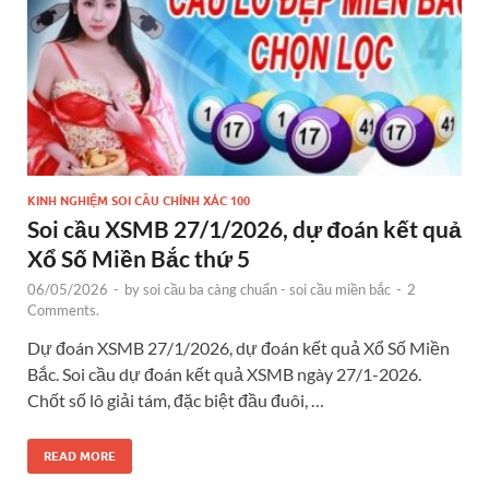
KINH NGHIỆM SOI CẦU CHÍNH XÁC 100
Soi cầu XSMB 27/1/2026, dự đoán kết quả
Xổ Số Miền Bắc thứ 5
06/05/2026
-
by
soi cầu ba càng chuẩn - soi cầu miền bắc
-
2
Comments.
Dự đoán XSMB 27/1/2026, dự đoán kết quả Xổ Số Miền
Bắc. Soi cầu dự đoán kết quả XSMB ngày 27/1-2026.
Chốt số lô giải tám, đặc biệt đầu đuôi, …
READ MORE