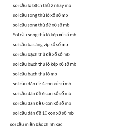
soi cầu lo bạch thủ 2 nháy mb
soi cầu song thủ lô xổ số mb
soi cầu song thủ đề xổ số mb
Soi cầu song thủ lô kép xổ số mb
soi cầu ba càng víp xổ số mb
soi cầu bạch thủ đề xổ số mb
soi cầu bạch thủ lô kép xổ số mb
soi cầu bạch thủ lô mb
soi cầu dàn đề 4 con xổ số mb
soi cầu dàn đề 6 con xổ số mb
soi cầu dàn đề 8 con xổ số mb
soi cầu dàn đề 10 con xổ số mb
soi cầu miền bắc chính xác