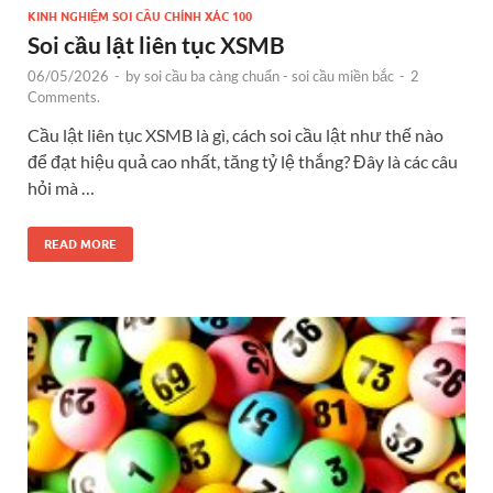
KINH NGHIỆM SOI CẦU CHÍNH XÁC 100
Soi cầu lật liên tục XSMB
06/05/2026
-
by
soi cầu ba càng chuẩn - soi cầu miền bắc
-
2
Comments.
Cầu lật liên tục XSMB là gì, cách soi cầu lật như thế nào
để đạt hiệu quả cao nhất, tăng tỷ lệ thắng? Đây là các câu
hỏi mà …
READ MORE