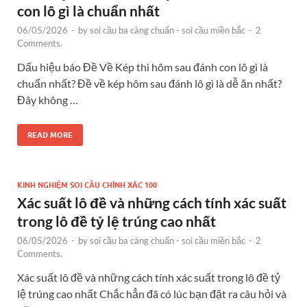
con lô gì là chuẩn nhất
06/05/2026
-
by
soi cầu ba càng chuẩn - soi cầu miền bắc
-
2
Comments.
Dấu hiệu báo Đề Về Kép thì hôm sau đánh con lô gì là
chuẩn nhất? Đề về kép hôm sau đánh lô gì là dễ ăn nhất?
Đây không …
READ MORE
KINH NGHIỆM SOI CẦU CHÍNH XÁC 100
Xác suất lô đề và những cách tính xác suất
trong lô đề tỷ lệ trúng cao nhất
06/05/2026
-
by
soi cầu ba càng chuẩn - soi cầu miền bắc
-
2
Comments.
Xác suất lô đề và những cách tính xác suất trong lô đề tỷ
lệ trúng cao nhất Chắc hẳn đã có lúc bạn đặt ra câu hỏi và