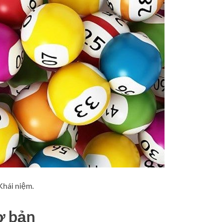
Khái niệm.
ơ bản