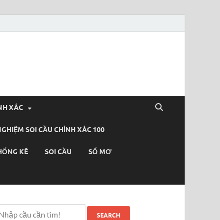
NH XÁC
NGHIỆM SOI CẦU CHÍNH XÁC 100
HỐNG KÊ
SOI CẦU
SỔ MƠ
SEARCH