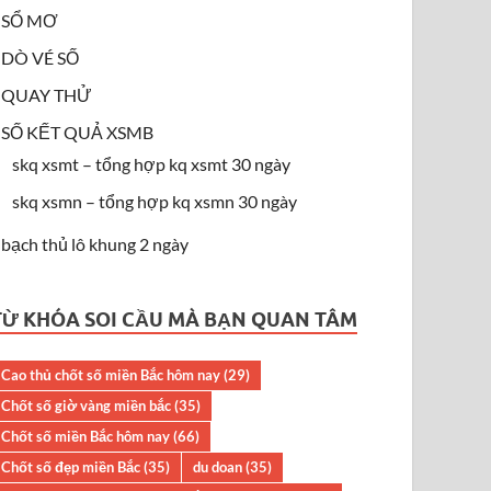
SỔ MƠ
DÒ VÉ SỐ
QUAY THỬ
SỐ KẾT QUẢ XSMB
skq xsmt – tổng hợp kq xsmt 30 ngày
skq xsmn – tổng hợp kq xsmn 30 ngày
bạch thủ lô khung 2 ngày
TỪ KHÓA SOI CẦU MÀ BẠN QUAN TÂM
Cao thủ chốt số miền Bắc hôm nay
(29)
Chốt số giờ vàng miền bắc
(35)
Chốt số miền Bắc hôm nay
(66)
Chốt số đẹp miền Bắc
(35)
du doan
(35)