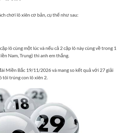
ách chơi lô xiên cơ bản, cụ thể như sau:
cặp lô cùng một lúc và nếu cả 2 cặp lô này cùng về trong 1
Miền Nam, Trung) thì anh em thắng.
9 đài Miền Bắc 19/11/2026 và mang so kết quả với 27 giải
 tôi trúng con lô xiên 2.