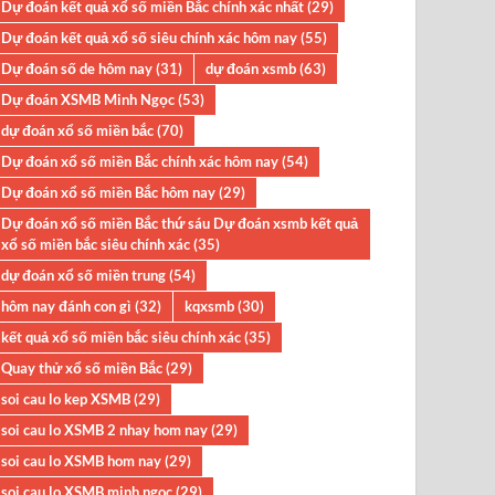
Dự đoán kết quả xổ số miền Bắc chính xác nhất
(29)
Dự đoán kết quả xổ số siêu chính xác hôm nay
(55)
Dự đoán số de hôm nay
(31)
dự đoán xsmb
(63)
Dự đoán XSMB Minh Ngọc
(53)
dự đoán xổ số miền bắc
(70)
Dự đoán xổ số miền Bắc chính xác hôm nay
(54)
Dự đoán xổ số miền Bắc hôm nay
(29)
Dự đoán xổ số miền Bắc thứ sáu Dự đoán xsmb kết quả
xổ số miền bắc siêu chính xác
(35)
dự đoán xổ số miền trung
(54)
hôm nay đánh con gì
(32)
kqxsmb
(30)
kết quả xổ số miền bắc siêu chính xác
(35)
Quay thử xổ số miền Bắc
(29)
soi cau lo kep XSMB
(29)
soi cau lo XSMB 2 nhay hom nay
(29)
soi cau lo XSMB hom nay
(29)
soi cau lo XSMB minh ngoc
(29)