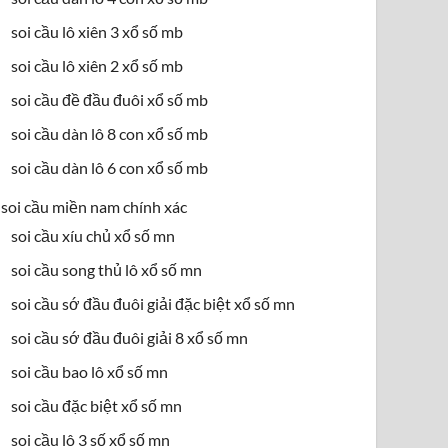
soi cầu lô xiên 3 xổ số mb
soi cầu lô xiên 2 xổ số mb
soi cầu đề đầu đuôi xổ số mb
soi cầu dàn lô 8 con xổ số mb
soi cầu dàn lô 6 con xổ số mb
soi cầu miền nam chính xác
soi cầu xíu chủ xổ số mn
soi cầu song thủ lô xổ số mn
soi cầu sớ đầu đuôi giải đặc biệt xổ số mn
soi cầu sớ đầu đuôi giải 8 xổ số mn
soi cầu bao lô xổ số mn
soi cầu đặc biệt xổ số mn
soi cầu lô 3 số xổ số mn