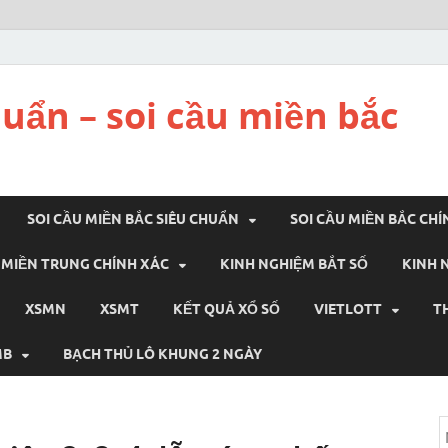
huẩn – soi cầu miền bắc
SOI CẦU MIỀN BẮC SIÊU CHUẨN
SOI CẦU MIỀN BẮC CHÍ
 MIỀN TRUNG CHÍNH XÁC
KINH NGHIỆM BẮT SỐ
KINH 
XSMN
XSMT
KẾT QUẢ XỔ SỐ
VIETLOTT
T
MB
BẠCH THỦ LÔ KHUNG 2 NGÀY