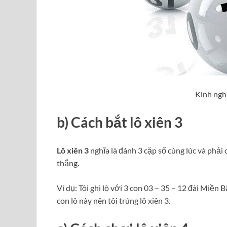
Kinh nghi
b) Cách bắt lô xiên 3
Lô xiên 3
nghĩa là đánh 3 cặp số cùng lúc và phải 
thắng.
Ví dụ: Tôi ghi lô với 3 con 03 – 35 – 12 đài Miền
con lô này nên tôi trúng lô xiên 3.