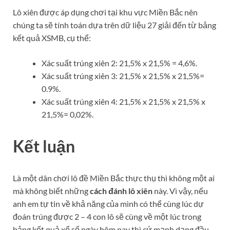
Lô xiên được áp dụng chơi tại khu vực Miền Bắc nên
chúng ta sẽ tính toán dựa trên dữ liệu 27 giải đến từ bảng
kết quả XSMB, cụ thể:
Xác suất trúng xiên 2: 21,5% x 21,5% = 4,6%.
Xác suất trúng xiên 3: 21,5% x 21,5% x 21,5%=
0.9%.
Xác suất trúng xiên 4: 21,5% x 21,5% x 21,5% x
21,5%= 0,02%.
Kết luận
Là một dân chơi lô đề Miền Bắc thực thụ thì không một ai
mà không biết những
cách đánh lô xiên
này. Vì vậy, nếu
anh em tự tin về khả năng của mình có thể cùng lúc dự
đoán trúng được 2 – 4 con lô sẽ cùng về một lúc trong
bảng kết quả xổ số ngày hôm nay thì cứ mạnh dạng đầu