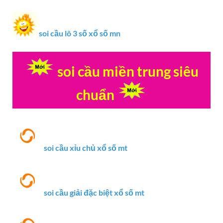
soi cầu lô 3 số xổ số mn
soi cầu miền trung siêu
chuẩn
soi cầu xỉu chủ xổ số mt
soi cầu giải đặc biệt xổ số mt