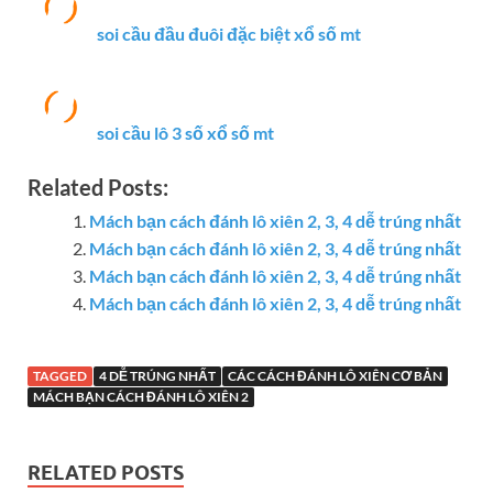
soi cầu đầu đuôi đặc biệt xổ số mt
soi cầu lô 3 số xổ số mt
Related Posts:
Mách bạn cách đánh lô xiên 2, 3, 4 dễ trúng nhất
Mách bạn cách đánh lô xiên 2, 3, 4 dễ trúng nhất
Mách bạn cách đánh lô xiên 2, 3, 4 dễ trúng nhất
Mách bạn cách đánh lô xiên 2, 3, 4 dễ trúng nhất
TAGGED
4 DỄ TRÚNG NHẤT
CÁC CÁCH ĐÁNH LÔ XIÊN CƠ BẢN
MÁCH BẠN CÁCH ĐÁNH LÔ XIÊN 2
RELATED POSTS