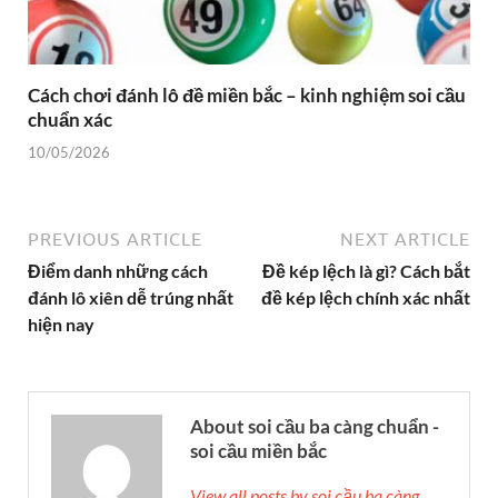
Cách chơi đánh lô đề miền bắc – kinh nghiệm soi cầu
chuẩn xác
10/05/2026
PREVIOUS ARTICLE
NEXT ARTICLE
Điểm danh những cách
Đề kép lệch là gì? Cách bắt
đánh lô xiên dễ trúng nhất
đề kép lệch chính xác nhất
hiện nay
About soi cầu ba càng chuẩn -
soi cầu miền bắc
View all posts by soi cầu ba càng