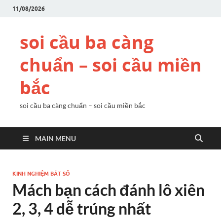
11/08/2026
soi cầu ba càng
chuẩn – soi cầu miền
bắc
soi cầu ba càng chuẩn – soi cầu miền bắc
MAIN MENU
KINH NGHIỆM BẮT SỐ
Mách bạn cách đánh lô xiên
2, 3, 4 dễ trúng nhất