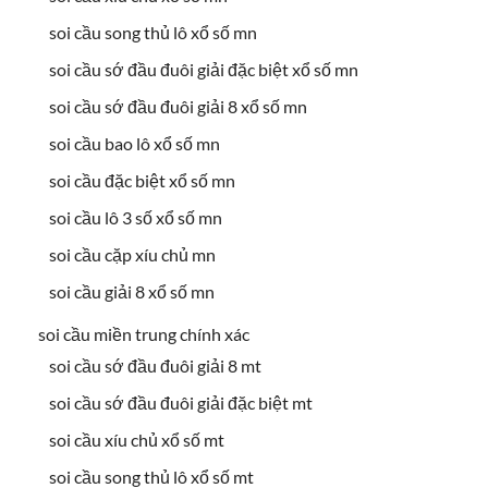
soi cầu song thủ lô xổ số mn
soi cầu sớ đầu đuôi giải đặc biệt xổ số mn
soi cầu sớ đầu đuôi giải 8 xổ số mn
soi cầu bao lô xổ số mn
soi cầu đặc biệt xổ số mn
soi cầu lô 3 số xổ số mn
soi cầu cặp xíu chủ mn
soi cầu giải 8 xổ số mn
soi cầu miền trung chính xác
soi cầu sớ đầu đuôi giải 8 mt
soi cầu sớ đầu đuôi giải đặc biệt mt
soi cầu xíu chủ xổ số mt
soi cầu song thủ lô xổ số mt