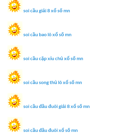
soi cầu giải 8 xổ số mn
soi cầu bao lô xổ số mn
soi cầu cặp xỉu chủ xổ số mn
soi cầu song thủ lô xổ số mn
soi cầu đầu đuôi giải 8 xổ số mn
soi cầu đầu đuôi xổ số mn