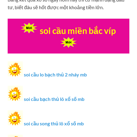
tư, biết đâu sẽ hốt được một khoảng tiền lớn.
soi cầu miền bắc víp
soi cầu lo bạch thủ 2 nháy mb
soi cầu bạch thủ lô xổ số mb
soi cầu song thủ lô xổ số mb