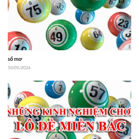
sổ mơ
10/05/2026