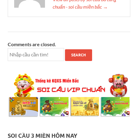
chuẩn - soi cầu miền bắc →
Comments are closed.
SEARCH
SOI CẦU 3 MIỀN HÔM NAY