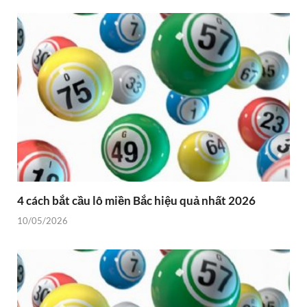
4 cách bắt cầu lô miền Bắc hiệu quả nhất 2026
10/05/2026